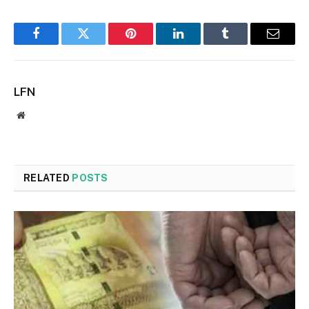
Facebook
Twitter
Pinterest
LinkedIn
Tumblr
Email
LFN
Website
RELATED
POSTS