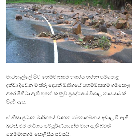
මාවනැල්ලේ සිට හෙම්මාතගම නගරය හරහා ගම්පොළ
දක්වා දිවෙන මංතීරු දෙකේ මාර්ගයේ හෙම්මාතගම ගම්පොළ
අතර පිහිටා ඇති තුනේ කණුව ප්‍රදේශයේ විශාල නායයාමක්
සිදුවී ඇත.
ඒ නිසා ප්‍රධාන මාර්ගයේ වාහන ගමනාගමනය අඩාල වී ඇති
බවත්, එම මාර්ගය සම්පූර්ණයෙන්ම වසා ඇති බවත්,
හෙම්මාතගම පොලිසිය පවසයි.