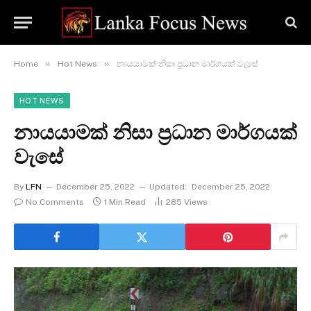
»
»
Home
Hot News
නායයාමක් නිසා ප්‍රධාන මාර්ගයක් වැසේ
HOT NEWS
නායයාමක් නිසා ප්‍රධාන මාර්ගයක්
වැසේ
By
LFN
December 25, 2022
Updated:
December 25, 2022
No Comments
1 Min Read
285
Views