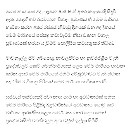
මෙම නායයාම අද උදෑසන 8.ත්, 9 .ත් අතර කාළයේදී සිදුවී
ඇත. දෛනිකව රථවාහන විශාල ප්‍රමාණයක් මෙම මාර්ගය
භාවිතා කරන අතර රජයේ නිවාඩු දිනයක් වන අද දිනයේ
මෙම මාර්ගයේ පස්කඳු කඩාවැටීම නිසා වාහන විශාල
ප්‍රමාණයක් හරයා යැවීමට පොලිසිය කටයුතු කර තිබිණ.
මාවනැල්ල සිට ගම්පොළ නාවලපිටිය හා නුවරඒළිය වැනි
ප්‍රදේශවලට කෙටි ගමන්මාර්ගයක් ලෙස මෙම මාර්ගය භාවිතා
කරන අතර මෙම මාර්ග‌යේ පීහිටි අම්බුළුවාවව වැනි ස්ථාන
නැරඹීමට විශාල පිරිසක් මෙම මාර්ගය භාවිතා කරයි.
සුළුවැසි තත්වයකදී පවා නාය යාම හා අවධානමක් සහිත
මෙම මාර්ගය පිළිබඳ බළධාරීන්ගේ අවධානය යොමු කර
මාර්ගය ආරක්ෂිත ලෙස සංවර්ධනය කර දෙන මෙන්
ප්‍රදේශවාසීන් වගකිවයුතු අංශ වලින් ඉල්ලා සිටියි.