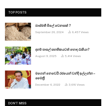
TOP POSTS
බාස්මතී මිලේ වෙනසක් ?
September 26, 2024
6,457
Views
දහම් පාසල් සහතිකයටත් හොඳ රැකියා?
August 9, 2025
5,414
Views
මගෙන් නෙවෙයි රජයෙන් වන්දි ඉල්ලන්න –
මෛත්‍රී
December 6, 2022
3,616
Views
DON'T MISS