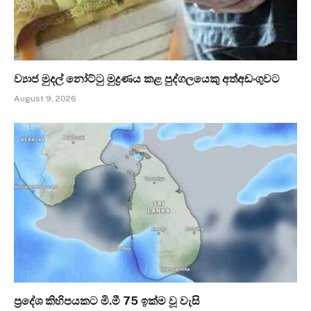
ව්‍යාජ මුදල් නෝට්ටු මුද්‍රණය කළ පුද්ගලයෙකු අත්අඩංගුවට
August 9, 2026
ප්‍රදේශ කිහිපයකට මි.මී 75 ඉක්ම වූ වැසි