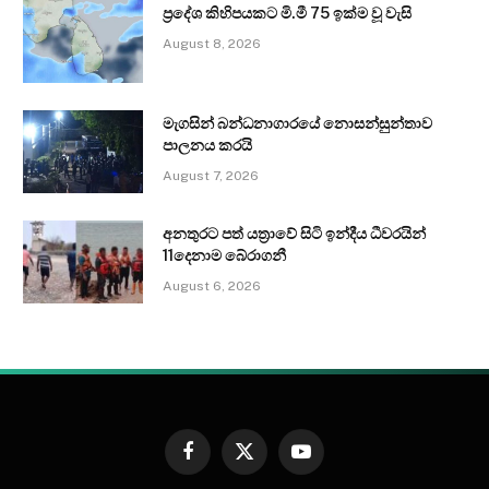
ප්‍රදේශ කිහිපයකට මි.මී 75 ඉක්ම වූ වැසි
August 8, 2026
මැගසින් බන්ධනාගාරයේ නොසන්සුන්තාව
පාලනය කරයි
August 7, 2026
අනතුරට පත් යත්‍රාවේ සිටි ඉන්දීය ධීවරයින්
11දෙනාම බේරාගනී
August 6, 2026
Facebook
X
YouTube
(Twitter)