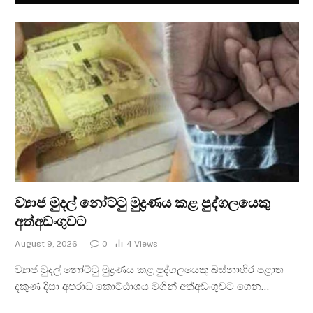
ව්‍යාජ මුදල් නෝට්ටු මුද්‍රණය කළ පුද්ගලයෙකු
අත්අඩංගුවට
August 9, 2026
0
4
Views
ව්‍යාජ මුදල් නෝට්ටු මුද්‍රණය කළ පුද්ගලයෙකු බස්නාහිර පළාත
දකුණ දිසා අපරාධ කොට්ඨාශය මගින් අත්අඩංගුවට ගෙන…