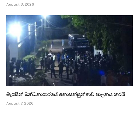
August 8, 2026
මැගසින් බන්ධනාගාරයේ නොසන්සුන්තාව පාලනය කරයි
August 7, 2026