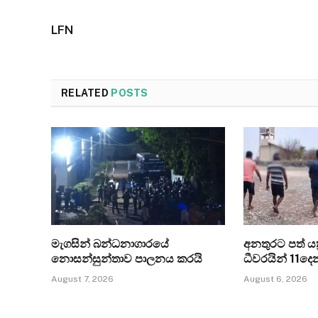
LFN
RELATED
POSTS
මැගසින් බන්ධනාගාරයේ
අනතුරට පත් යත්
නොසන්සුන්තාව පාලනය කරයි
ධීවරයින් 11ද
August 7, 2026
August 6, 2026