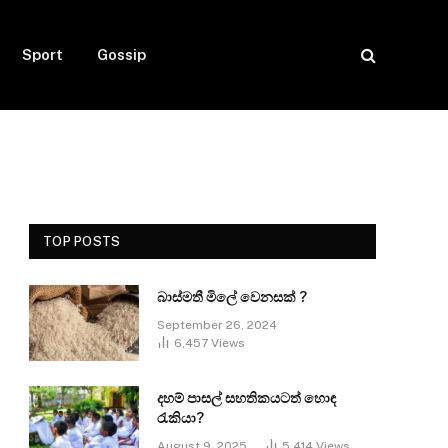
Sport
Gossip
TOP POSTS
බාස්මතී මිලේ වෙනසක් ?
September 26, 2024
6,457
Views
දහම් පාසල් සහතිකයටත් හොඳ
රැකියා?
August 9, 2025
5,414
Views