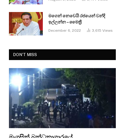
මගෙන් නෙවෙයි රජයෙන් වන්දි
ඉල්ලන්න – මෛත්‍රී
December 6, 2022
3,615
Views
DON'T MISS
මැගසින් බන්ධනාගාරයේ