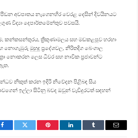
වති පීඩන අවපාතය නැගෙනහිර වෙරළ දෙසින් දිවයිනයට
ලගුණ විද්‍යා දෙපාර්තමේන්තුව පවසයි.
ම, කන්කසන්තුරය, ත්‍රිකුණාමලය සහ මඩකළපුව හරහා
නොගැඹුරු මුහුදු ප්‍රදේශවල, නිරිතදිග බෙංගාල
ාත්‍රා නොකරන ලෙස ධීවර සහ නාවික ප්‍රජාවන්ට
 ඇත.
න්ධව නිකුත් කරන ඉදිරි නිවේදන පිළිබඳ සිය
ගෙන් ඉල්ලා සිටිනු බවද ඔවුන් වැඩිදුරටත් සඳහන්
Facebook
Twitter
Pinterest
LinkedIn
Tumblr
Email