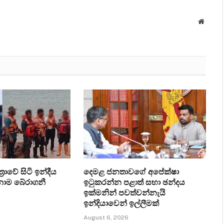
Websit
‍රාවේ සිටි ඉන්දීය
දෙමළ ජනතාවගේ අපේක්ෂා
ෙනාම බේරාගනී
ඉටුකරන්න පළාත් සභා ඡන්දය
ඉක්මනින් පවත්වන්නැයි
ඉන්දියාවෙන් ඉල්ලීමක්
August 6, 2026