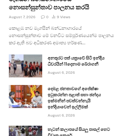
නොසන්සුන්තාව පාලනය කරයි
August 7, 2026
0
9
Views
කොළඹ නව මැගසින් බන්ධනාගාරයේ
නොසන්සුන්තාව මේ වනවිට සම්පූර්ණයෙන්ම පාලනය
කර ඇති බව අධිකරණ අමාත්‍ය හර්ෂණ…
අනතුරට පත් යත්‍රාවේ සිටි ඉන්දීය
ධීවරයින් 11දෙනාම බේරාගනී
August 6, 2026
දෙමළ ජනතාවගේ අපේක්ෂා
ඉටුකරන්න පළාත් සභා ඡන්දය
ඉක්මනින් පවත්වන්නැයි
ඉන්දියාවෙන් ඉල්ලීමක්
August 6, 2026
හැටන් කලාපයේ සියලු පාසල් හෙට
විවෘත කෙරේ