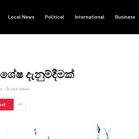
Local News
Political
International
Business
ිශේෂ දැනුම්දීමක්
d
253
Views
est