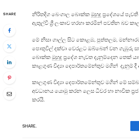
නිරිතදිග බෙංගාල බොක්ක මුහුදු ප්‍රදේශයේ පැ
SHARE
ඇතුල්වී ශ්‍රී ලංකාව හරහා කරමින් පවතින බව කා
මේ නිසා ගාල්ල සිට කොළඹ, පුත්තලම, මන්නාර
පොතුවිල් දක්වා වෙරළට ඔබ්බෙන් වන ගැඹුරු සහ 
බොක්ක මුහුදු ප්‍රදේශ නැවත දැනුම්දෙන තෙක් ය
කාළගුණ විද්‍යා දෙපාර්තමේන්තුව මගින් දැනුම් දී
කාලගුණ විද්‍යා දෙපාර්තමේන්තුව මගින් මේ සම්බ
අවධානය යොමු කරන ලෙස ධීවර හා නාවික ප්‍රජාව
කරයි.
SHARE.