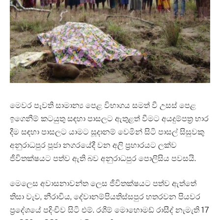
මෙවර පැවති සාමාන්‍ය පෙළ විභාගය සමත් වී උසස් පෙළ
ඉගෙනීම් කටයුතු සඳහා පාසලට ඇතුළත් වීමට අයදුම්පත්‍ර භාර
දීම සඳහා පාසලට යාමට සූදානම් වෙමින් සිටි පාසල් සිසුවකු
අනුරාධපුර පූජා නගරයේදී වන අලි ප්‍රහාරයට ලක්ව
ජීවිතක්ෂයට පත්ව ඇති බව අනුරාධපුර පොලිසිය පවසයි.
මෙලෙස අවාසනාවන්ත ලෙස ජීවිතක්ෂයට පත්ව ඇත්තේ
තිසා වැව, නීරාවිය, දේවානම්පියතිස්සපුර හතරවන පියවර
ප්‍රදේශයේ පදිංචිව සිටි එම්. රශීම් මොහොමඩ් රාසීද් නැමැති 17