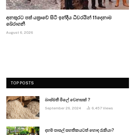
අනතුරට පත් යත්‍රාවේ සිටි ඉන්දීය ධීවරයින් 11දෙනාම
බේරාගනී
August 6, 2026
TOP POSTS
බාස්මතී මිලේ වෙනසක් ?
September 26, 2024
6,457
Views
දහම් පාසල් සහතිකයටත් හොඳ රැකියා?