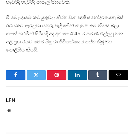
හැවිරිදි හැවිරිදි පාසැල් සිසුවෙකි.
වී වෙළදාමේ කටයුතුවල නිරත වන ඥාති සහෝදරයෙකු බස්
රථයකට ඇරලවා යතුරු පැදියකින් නැවත තම නිවස බලා
ගමන් කරමින් සිටියදී අද අළුයම 4:45 ට පමණ එල්ලවූ වන
අලි ප්‍රහාරයට මෙම සිසුවා ජීවිතක්ෂයට පත්ව තිබූ බව
පොලීසිය කියයි.
Facebook
Twitter
Pinterest
LinkedIn
Tumblr
Email
LFN
Website