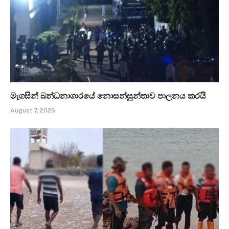
මැගසින් බන්ධනාගාරයේ නොසන්සුන්තාව පාලනය කරයි
August 7, 2026