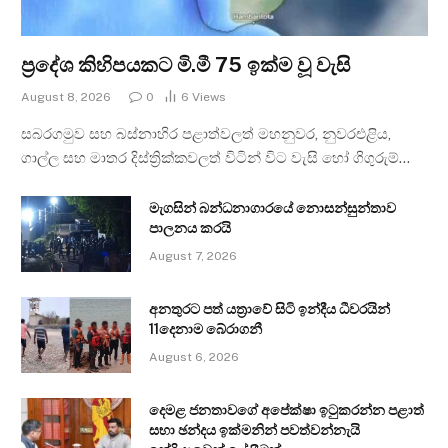
ප්‍රදේශ කිහිපයකට මි.මී 75 ඉක්ම වූ වැසි
August 8, 2026
0
6
Views
සබරගමුව සහ බස්නාහිර පළාත්වලත් මහනුවර, නුවරඑළිය,
ගාල්ල සහ මාතර දිස්ත්‍රික්කවලත් විටින් විට වැසි හෝ ගිගුරුම්…
මැගසින් බන්ධනාගාරයේ නොසන්සුන්තාව
පාලනය කරයි
August 7, 2026
අනතුරට පත් යත්‍රාවේ සිටි ඉන්දීය ධීවරයින්
11දෙනාම බේරාගනී
August 6, 2026
දෙමළ ජනතාවගේ අපේක්ෂා ඉටුකරන්න පළාත්
සභා ඡන්දය ඉක්මනින් පවත්වන්නැයි