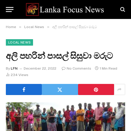
»
»
Home
Local News
අලි පහරින් පාසල් සිසුවා මරුට
LOCAL NEWS
අලි පහරින් පාසල් සිසුවා මරුට
By
LFN
December 22, 2022
No Comments
1 Min Read
234
Views