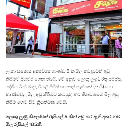
ලංකා සතොස අත්‍යවශ්‍ය භාණ්ඩ 5 ක මිල තවදුරටත් අඩු
කිරීමට පියවර ගෙන තිබේ. මේ අනුව ලොකු ලූණු, රතු පරිප්පු,
දේශීය ටින් මාලු, වියළි මිරිස් හා හාල් මැස්සන් (තායි) යන
භාණ්ඩවල මිල අඩු කිරීමට කටයුතු කර තිබේ.‍ මෙම මිල අඩු
කිරීම හෙට සිට ක්‍රියත්මක වෙයි.
ලොකු ලූණු කිලෝවක් රුපියල් 5 කින් අඩු කර ඇති අතර නව
මිල රුපියල් 185කි.