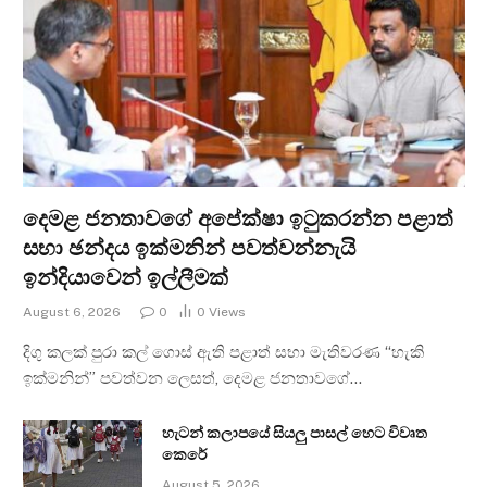
දෙමළ ජනතාවගේ අපේක්ෂා ඉටුකරන්න පළාත්
සභා ඡන්දය ඉක්මනින් පවත්වන්නැයි
ඉන්දියාවෙන් ඉල්ලීමක්
August 6, 2026
0
0
Views
දිගු කලක් පුරා කල් ගොස් ඇති පළාත් සභා මැතිවරණ “හැකි
ඉක්මනින්” පවත්වන ලෙසත්, දෙමළ ජනතාවගේ…
හැටන් කලාපයේ සියලු පාසල් හෙට විවෘත
කෙරේ
August 5, 2026