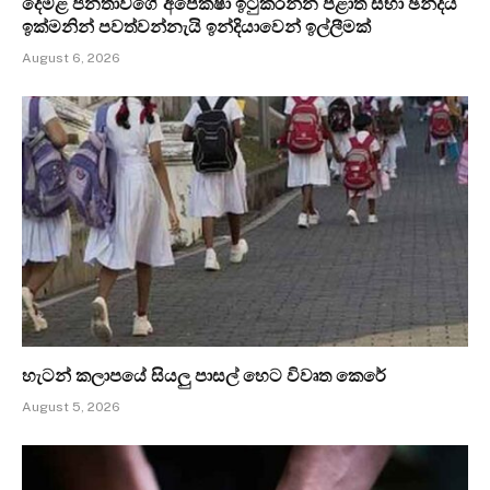
දෙමළ ජනතාවගේ අපේක්ෂා ඉටුකරන්න පළාත් සභා ඡන්දය
ඉක්මනින් පවත්වන්නැයි ඉන්දියාවෙන් ඉල්ලීමක්
August 6, 2026
හැටන් කලාපයේ සියලු පාසල් හෙට විවෘත කෙරේ
August 5, 2026