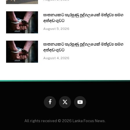
ඝාතනයකට සැරසුණු පුද්ගලයෙක් මත්ද්‍රව්‍ය සමග
අත්අඩංගුවට
August 5, 2026
ඝාතනයකට සැරසුණු පුද්ගලයෙක් මත්ද්‍රව්‍ය සමග
අත්අඩංගුවට
August 4, 2026
Facebook
X
YouTube
(Twitter)
All rights received © 2026 Lanka Focus News.