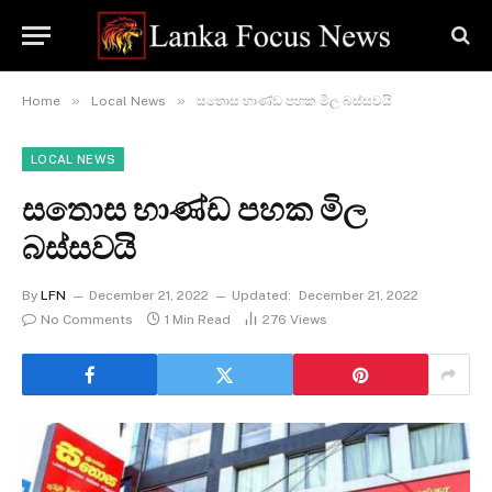
»
»
Home
Local News
සතොස භාණ්ඩ පහක මිල බස්සවයි
LOCAL NEWS
සතොස භාණ්ඩ පහක මිල
බස්සවයි
By
LFN
December 21, 2022
Updated:
December 21, 2022
No Comments
1 Min Read
276
Views