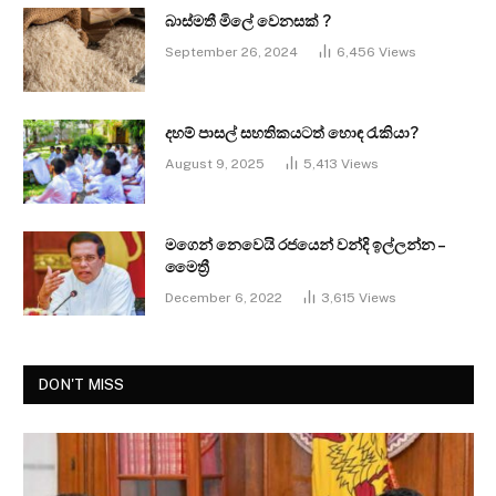
බාස්මතී මිලේ වෙනසක් ?
September 26, 2024
6,456
Views
දහම් පාසල් සහතිකයටත් හොඳ රැකියා?
August 9, 2025
5,413
Views
මගෙන් නෙවෙයි රජයෙන් වන්දි ඉල්ලන්න –
මෛත්‍රී
December 6, 2022
3,615
Views
DON'T MISS