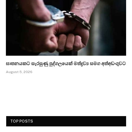
ඝාතනයකට සැරසුණු පුද්ගලයෙක් මත්ද්‍රව්‍ය සමග අත්අඩංගුවට
August 5, 2026
TOP POSTS