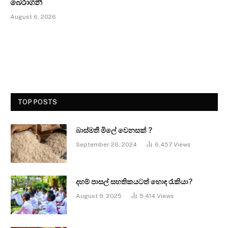
බේරාගනී
August 6, 2026
TOP POSTS
බාස්මතී මිලේ වෙනසක් ?
September 26, 2024
6,457
Views
දහම් පාසල් සහතිකයටත් හොඳ රැකියා?
August 9, 2025
5,414
Views