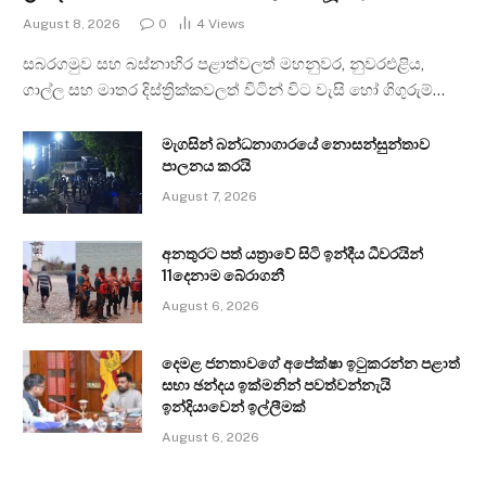
August 8, 2026
0
4
Views
සබරගමුව සහ බස්නාහිර පළාත්වලත් මහනුවර, නුවරඑළිය,
ගාල්ල සහ මාතර දිස්ත්‍රික්කවලත් විටින් විට වැසි හෝ ගිගුරුම්…
මැගසින් බන්ධනාගාරයේ නොසන්සුන්තාව
පාලනය කරයි
August 7, 2026
අනතුරට පත් යත්‍රාවේ සිටි ඉන්දීය ධීවරයින්
11දෙනාම බේරාගනී
August 6, 2026
දෙමළ ජනතාවගේ අපේක්ෂා ඉටුකරන්න පළාත්
සභා ඡන්දය ඉක්මනින් පවත්වන්නැයි
ඉන්දියාවෙන් ඉල්ලීමක්
August 6, 2026