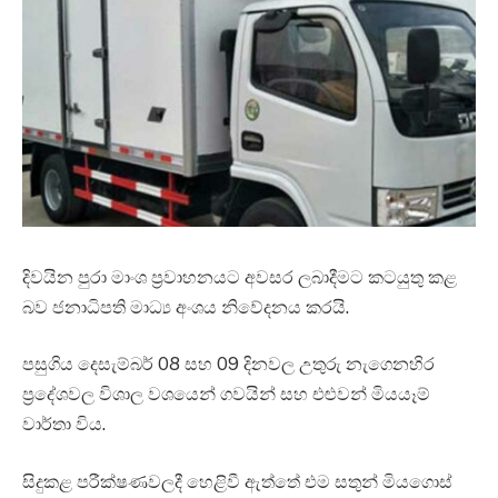
දිවයින පුරා මාංශ ප්‍රවාහනයට අවසර ලබාදීමට කටයුතු කළ
බව ජනාධිපති මාධ්‍ය අංශය නිවේදනය කරයි.
පසුගිය දෙසැම්බර් 08 සහ 09 දිනවල උතුරු නැගෙනහිර
ප්‍රදේශවල විශාල වශයෙන් ගවයින් සහ එළුවන් මියයෑම්
වාර්තා විය.
සිදුකළ පරීක්ෂණවලදී හෙළිවී ඇත්තේ එම සතුන් මියගොස්