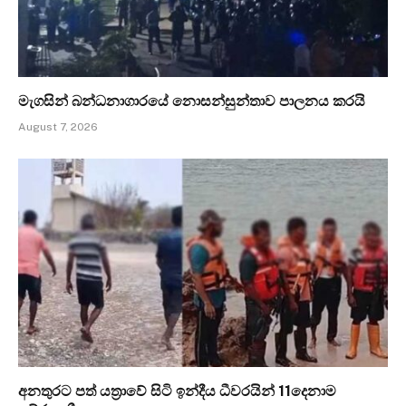
මැගසින් බන්ධනාගාරයේ නොසන්සුන්තාව පාලනය කරයි
August 7, 2026
අනතුරට පත් යත්‍රාවේ සිටි ඉන්දීය ධීවරයින් 11දෙනාම