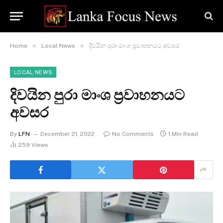
»
»
Home
Local News
දිවයින පුරා මාංශ ප්‍රවාහනයට අවසර
LOCAL NEWS
දිවයින පුරා මාංශ ප්‍රවාහනයට
අවසර
By
LFN
December 21, 2022
No Comments
1 Min Read
259
Views