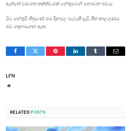
ඇත්තේ වසංගත තත්ත්වයක් හේතුවෙන් නොවන බවය.
ඊට හේතුවී තිබුණේ එම දිනවල පැවැති දැඩි ශීත කාලගුණය
බව හඳුනාගෙන ඇත.
Facebook
Twitter
Pinterest
LinkedIn
Tumblr
Email
LFN
Website
RELATED
POSTS