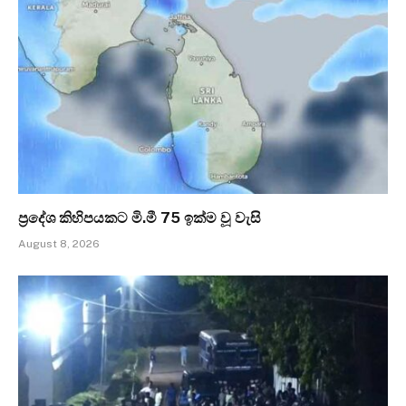
ප්‍රදේශ කිහිපයකට මි.මී 75 ඉක්ම වූ වැසි
August 8, 2026