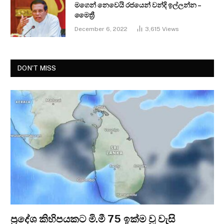
මගෙන් නෙවෙයි රජයෙන් වන්දි ඉල්ලන්න –
මෛත්‍රී
December 6, 2022
3,615
Views
DON'T MISS
ප්‍රදේශ කිහිපයකට මි.මී 75 ඉක්ම වූ වැසි