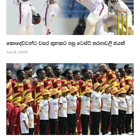
කොදෙව්වන්ට වසර තුනකට පසු ටෙස්ට් තරගාවලි ජයක්
July 8, 2026