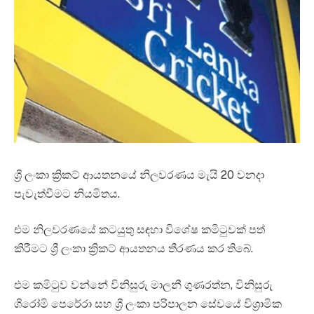
ශ්‍රී ලංකා ක්‍රිකට් ආයතනයේ නිලවරණය මැයි 20 වනදා
පැවැත්වීමට නියමිතය.
එම නිලවරණයේ කටයුතු සඳහා විශේෂ කමිටුවක් පත්
කිරීමට ශ්‍රී ලංකා ක්‍රිකට් ආයතනය තීරණය කර තිබේ.
එම කමිටුව වන්නේ විනිසුරු මාලනී ගුණරත්න, විනිසුරු
ශිරෝමි පෙරේරා සහ ශ්‍රී ලංකා පරිපාලන සේවයේ විශ්‍රාමික