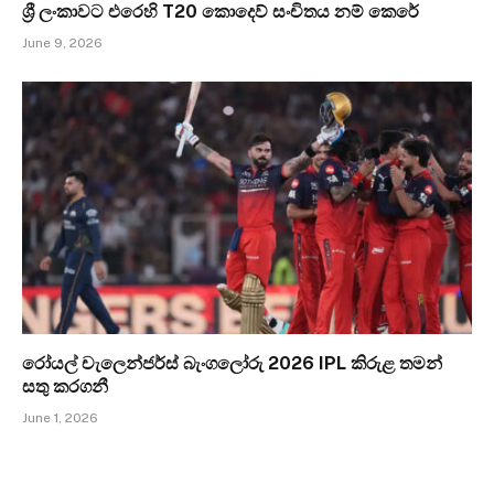
ශ්‍රී ලංකාවට එරෙහි T20 කොදෙව් සංචිතය නම් කෙරේ
June 9, 2026
රෝයල් චැලෙන්ජර්ස් බැංගලෝරු 2026 IPL කිරුළ තමන්
සතු කරගනී
June 1, 2026