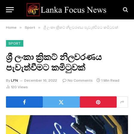
»
»
Home
Sport
ශ්‍රී ලංකා ක්‍රිකට් නිලවරණය පැවැත්වීමට කමිටුවක්
SPORT
ශ්‍රී ලංකා ක්‍රිකට් නිලවරණය
පැවැත්වීමට කමිටුවක්
By
LFN
December 16, 2022
No Comments
1 Min Read
120
Views