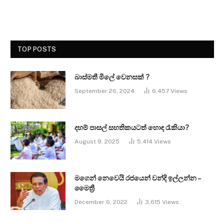
TOP POSTS
බාස්මතී මිලේ වෙනසක් ?
September 26, 2024
6,457
Views
දහම් පාසල් සහතිකයටත් හොඳ රැකියා?
August 9, 2025
5,414
Views
මගෙන් නෙවෙයි රජයෙන් වන්දි ඉල්ලන්න –
මෛත්‍රී
December 6, 2022
3,615
Views