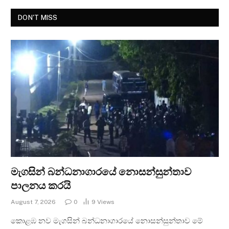
DON'T MISS
මැගසින් බන්ධනාගාරයේ නොසන්සුන්තාව
පාලනය කරයි
August 7, 2026
0
9
Views
කොළඹ නව මැගසින් බන්ධනාගාරයේ නොසන්සුන්තාව මේ