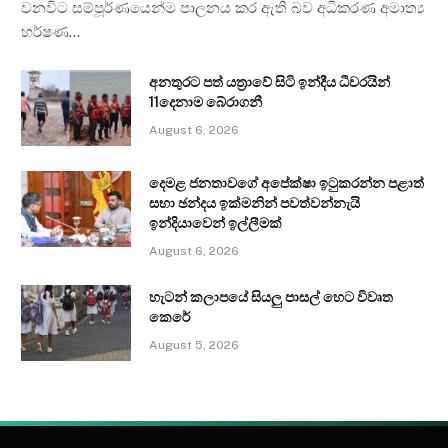
වනවිට සම්පූර්ණයෙන්ම පාලනය කර ඇති බව අධිකරණ අමාත්‍ය
හර්ෂණ…
අනතුරට පත් යත්‍රාවේ සිටි ඉන්දීය ධීවරයින්
11දෙනාම බේරාගනී
August 6, 2026
දෙමළ ජනතාවගේ අපේක්ෂා ඉටුකරන්න පළාත්
සභා ඡන්දය ඉක්මනින් පවත්වන්නැයි
ඉන්දියාවෙන් ඉල්ලීමක්
August 6, 2026
හැටන් කලාපයේ සියලු පාසල් හෙට විවෘත
කෙරේ
August 5, 2026