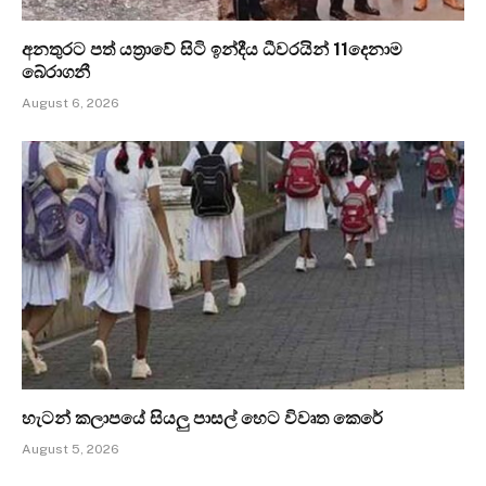
අනතුරට පත් යත්‍රාවේ සිටි ඉන්දීය ධීවරයින් 11දෙනාම
බේරාගනී
August 6, 2026
හැටන් කලාපයේ සියලු පාසල් හෙට විවෘත කෙරේ
August 5, 2026