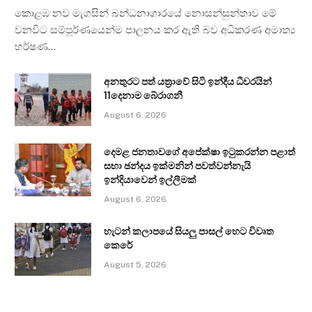
කොළඹ නව මැගසින් බන්ධනාගාරයේ නොසන්සුන්තාව මේ
වනවිට සම්පූර්ණයෙන්ම පාලනය කර ඇති බව අධිකරණ අමාත්‍ය
හර්ෂණ…
අනතුරට පත් යත්‍රාවේ සිටි ඉන්දීය ධීවරයින්
11දෙනාම බේරාගනී
August 6, 2026
දෙමළ ජනතාවගේ අපේක්ෂා ඉටුකරන්න පළාත්
සභා ඡන්දය ඉක්මනින් පවත්වන්නැයි
ඉන්දියාවෙන් ඉල්ලීමක්
August 6, 2026
හැටන් කලාපයේ සියලු පාසල් හෙට විවෘත
කෙරේ
August 5, 2026