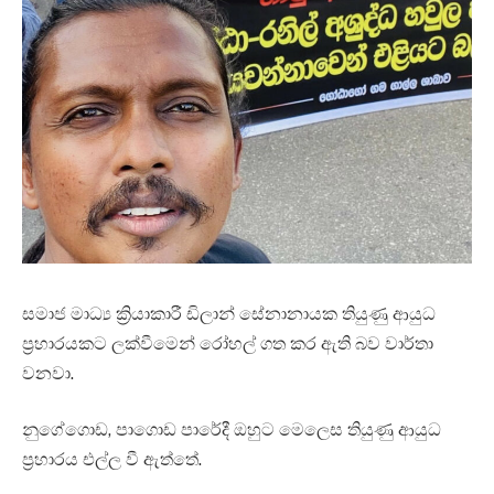
සමාජ මාධ්‍ය ක්‍රියාකාරී ඩිලාන් සේනානායක තියුණු ආයුධ
ප්‍රහාරයකට ලක්වීමෙන් රෝහල් ගත කර ඇති බව වාර්තා
වනවා.
නුගේගොඩ, පාගොඩ පාරේදී ඔහුට මෙලෙස තියුණු ආයුධ
ප්‍රහාරය එල්ල වී ඇත්තේ.