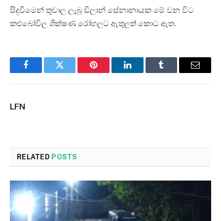
සිදුවීමෙන් තුවාල ලැබූ ඩිලාන් සේනානායක මේ වන විට
කළුබෝවිල ශික්ෂණ රෝහලට ඇතුලත් කොට ඇත.
Facebook
Twitter
Pinterest
LinkedIn
Tumblr
Email
LFN
RELATED
POSTS