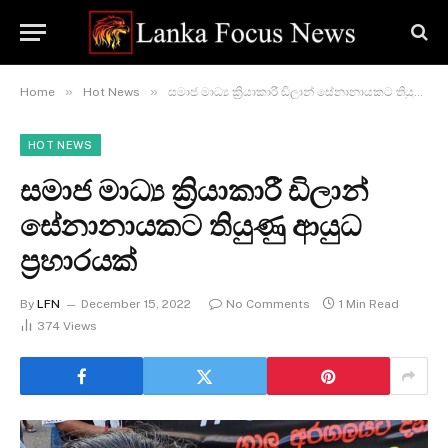
»
»
Home
Hot News
සමාජ මාධ්‍ය ක්‍රියාකාරී ඩිලාන් සේනානායකට තියුණු ආයුධ ප්‍රහාරයක්
HOT NEWS
සමාජ මාධ්‍ය ක්‍රියාකාරී ඩිලාන්
සේනානායකට තියුණු ආයුධ
ප්‍රහාරයක්
By
LFN
December 15, 2022
No Comments
1 Min Read
374
Views