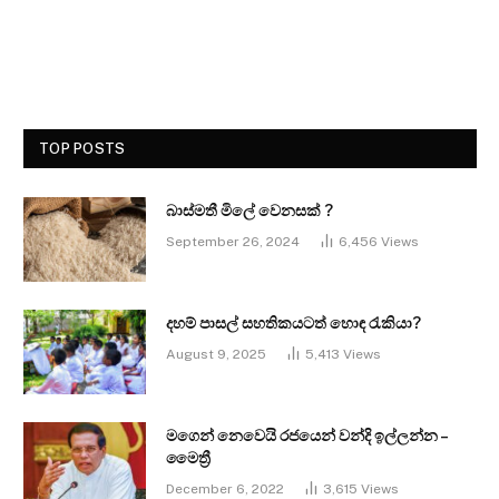
TOP POSTS
බාස්මතී මිලේ වෙනසක් ?
September 26, 2024
6,456
Views
දහම් පාසල් සහතිකයටත් හොඳ රැකියා?
August 9, 2025
5,413
Views
මගෙන් නෙවෙයි රජයෙන් වන්දි ඉල්ලන්න –
මෛත්‍රී
December 6, 2022
3,615
Views