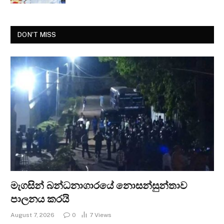
DON'T MISS
මැගසින් බන්ධනාගාරයේ නොසන්සුන්තාව
පාලනය කරයි
August 7, 2026
0
7
Views