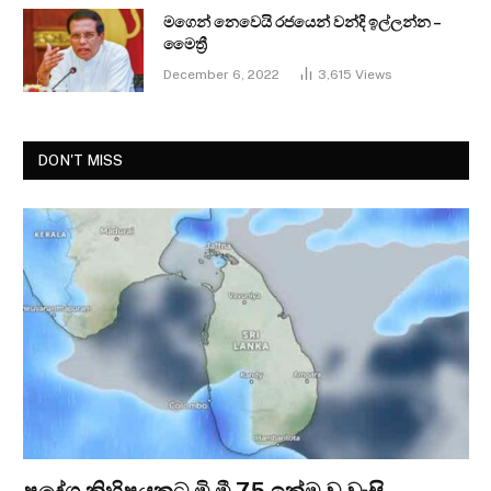
මගෙන් නෙවෙයි රජයෙන් වන්දි ඉල්ලන්න –
මෛත්‍රී
December 6, 2022
3,615
Views
DON'T MISS
ප්‍රදේශ කිහිපයකට මි.මී 75 ඉක්ම වූ වැසි