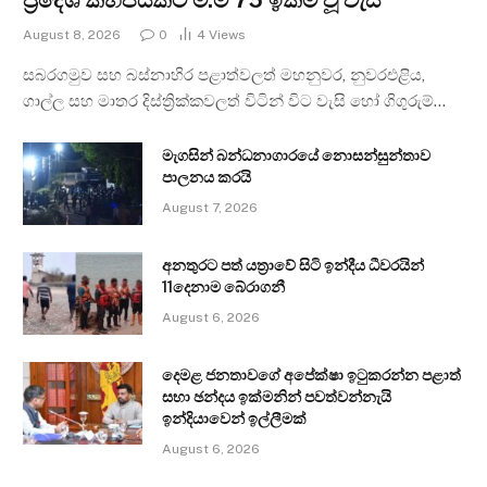
August 8, 2026
0
4
Views
සබරගමුව සහ බස්නාහිර පළාත්වලත් මහනුවර, නුවරඑළිය,
ගාල්ල සහ මාතර දිස්ත්‍රික්කවලත් විටින් විට වැසි හෝ ගිගුරුම්…
මැගසින් බන්ධනාගාරයේ නොසන්සුන්තාව
පාලනය කරයි
August 7, 2026
අනතුරට පත් යත්‍රාවේ සිටි ඉන්දීය ධීවරයින්
11දෙනාම බේරාගනී
August 6, 2026
දෙමළ ජනතාවගේ අපේක්ෂා ඉටුකරන්න පළාත්
සභා ඡන්දය ඉක්මනින් පවත්වන්නැයි
ඉන්දියාවෙන් ඉල්ලීමක්
August 6, 2026