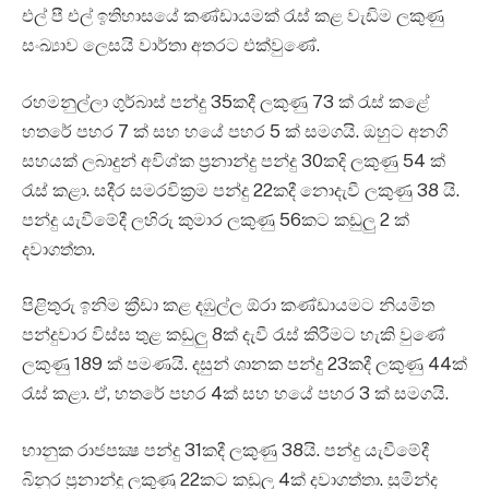
එල් පී එල් ඉතිහාසයේ කණ්ඩායමක් රැස් කළ වැඩිම ලකුණු
සංඛ්‍යාව ලෙසයි වාර්තා අතරට එක්වුණේ.
රහමනුල්ලා ගුර්බාස් පන්දු 35කදී ලකුණු 73 ක් රැස් කළේ
හතරේ පහර 7 ක් සහ හයේ පහර 5 ක් සමගයි. ඔහුට අනගි
සහයක් ලබාදුන් අවිශ්ක ප්‍රනාන්දු පන්දු 30කදි ලකුණු 54 ක්
රැස් කළා. සදීර සමරවික්‍රම පන්දු 22කදී නොදැවී ලකුණු 38 යි.
පන්දු යැවීමේදී ලහිරු කුමාර ලකුණු 56කට කඩුලු 2 ක්
දවාගත්තා.
පිළිතුරු ඉනිම ක්‍රීඩා කළ දඹුල්ල ඕරා කණ්ඩායමට නියමිත
පන්දුවාර විස්ස තුළ කඩුලු 8ක් දැවී රැස් කිරීමට හැකි වුණේ
ලකුණු 189 ක් පමණයි. දසුන් ශානක පන්දු 23කදී ලකුණු 44ක්
රැස් කළා. ඒ, හතරේ පහර 4ක් සහ හයේ පහර 3 ක් සමගයි.
භානුක රාජපක්‍ෂ පන්දු 31කදී ලකුණු 38යි. පන්දු යැවීමේදී
බිනුර ප්‍රනාන්දු ලකුණු 22කට කඩුලු 4ක් දවාගත්තා. සුමින්ද