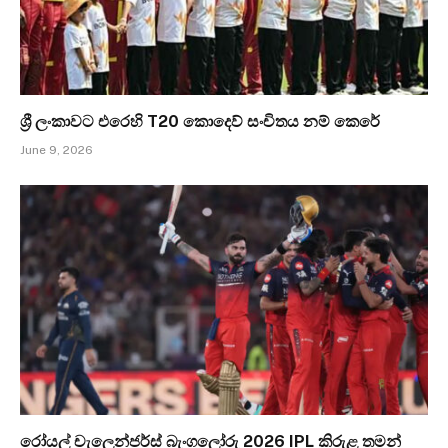
ශ්‍රී ලංකාවට එරෙහි T20 කොදෙව් සංචිතය නම් කෙරේ
June 9, 2026
රෝයල් චැලෙන්ජර්ස් බැංගලෝරු 2026 IPL කිරුළ තමන්