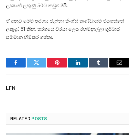
ලක්‍ෂාන් ලකුණු 50ට කඩුළු 2යි.
ඒ අනුව මෙම තරගය ජැෆ්නා කිංග්ස් කණ්ඩායම ජයගත්තේ
ලකුණු 51 කින්. තරගයේ වීරයා ලෙස රහමනුල්ලා ගුර්බාස්
සම්මාන හිමිකර ගත්තා.
Facebook
Twitter
Pinterest
LinkedIn
Tumblr
Email
LFN
RELATED
POSTS