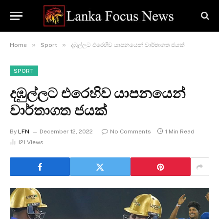
»
»
Home
Sport
දඹුල්ලට එරෙහිව යාපනයෙන් වාර්තාගත ජයක්
SPORT
දඹුල්ලට එරෙහිව යාපනයෙන්
වාර්තාගත ජයක්
By
LFN
December 12, 2022
No Comments
1 Min Read
121
Views