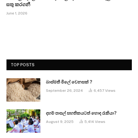
සතු කරගනී
June 1, 2026
TOP POSTS
බාස්මතී මිලේ වෙනසක් ?
September 26, 2024
6,457
Views
දහම් පාසල් සහතිකයටත් හොඳ රැකියා?
August 9, 2025
5,414
Views