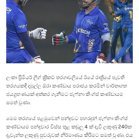
ලංකා ප්‍රිමියර් ලීග් ක්‍රිකට් තරගාවලියේ ඊයේ රාත්‍රියේ පැවති
තරගයකදී දඹුල්ල ඕරා කණ්ඩාය පරාජය කරමින් වාර්තාගත
ජයග්‍රහණයක් අත්කර ගැනීමට ජැෆ්නා කිංග්ස් කණ්ඩායම
සමත් වුණා.
මෙම තරගයේ පළමුවෙන් පන්දුවට පහරදුන් ජැෆ්නා කිංග්ස්
කණ්ඩායම පන්දුවාර විස්ස තුළ කඩුලු 4 ක් දැවී ලකුණු 240ක
දැවැන්ත ලකුණු පුවරුවක් නිර්මාණය කිරීමට සමත් වුණා. එය