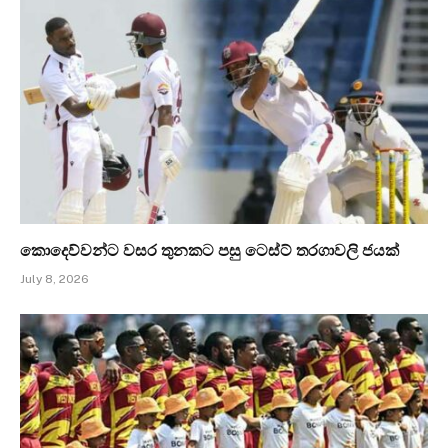
කොදෙව්වන්ට වසර තුනකට පසු ටෙස්ට් තරගාවලි ජයක්
July 8, 2026