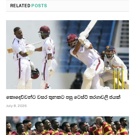
RELATED
POSTS
කොදෙව්වන්ට වසර තුනකට පසු ටෙස්ට් තරගාවලි ජයක්
July 8, 2026