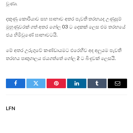
වුණා.
දකුණු කොරියාව සහ ඝානාව අතර පැවති තරඟයද උණුසුම්
මුහුණුවරක් ගත් අතර ගෝල 03 ට දෙකක් ලෙස එම තරඟයේ
ජය හිමිවුණේ ඝානාවටයි.
මේ අතර උරුගුවේ කණ්ඩායමට එරෙහිව අද අලුයම පැවති
තරඟය පෘතුගාලය ජයගත්තේ ගෝල 2 ට බිංදුවක් ලෙසයි.
Facebook
Twitter
Pinterest
LinkedIn
Tumblr
Email
LFN