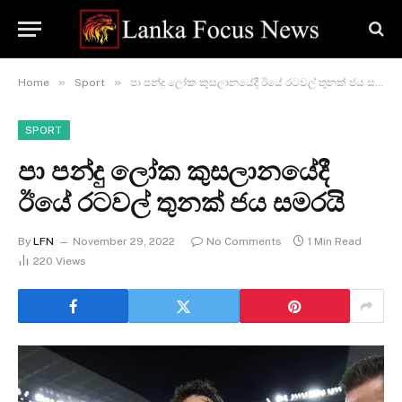
»
»
Home
Sport
පා පන්දු ලෝක කුසලානයේදී ඊයේ රටවල් තුනක් ජය සමරයි
SPORT
පා පන්දු ලෝක කුසලානයේදී
ඊයේ රටවල් තුනක් ජය සමරයි
By
LFN
November 29, 2022
No Comments
1 Min Read
220
Views