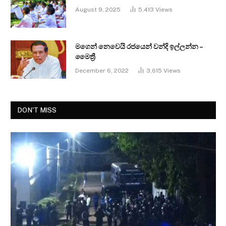
August 9, 2025
5,413
Views
මගෙන් නෙවෙයි රජයෙන් වන්දි ඉල්ලන්න –
මෛත්‍රී
December 6, 2022
3,615
Views
DON'T MISS