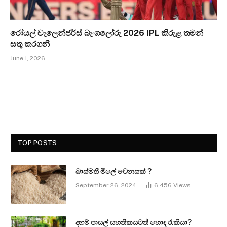
රෝයල් චැලෙන්ජර්ස් බැංගලෝරු 2026 IPL කිරුළ තමන්
සතු කරගනී
June 1, 2026
TOP POSTS
බාස්මතී මිලේ වෙනසක් ?
September 26, 2024
6,456
Views
දහම් පාසල් සහතිකයටත් හොඳ රැකියා?