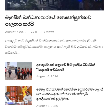
මැගසින් බන්ධනාගාරයේ නොසන්සුන්තාව
පාලනය කරයි
August 7, 2026
0
7
Views
කොළඹ නව මැගසින් බන්ධනාගාරයේ නොසන්සුන්තාව මේ
වනවිට සම්පූර්ණයෙන්ම පාලනය කර ඇති බව අධිකරණ අමාත්‍ය
හර්ෂණ…
අනතුරට පත් යත්‍රාවේ සිටි ඉන්දීය ධීවරයින්
11දෙනාම බේරාගනී
August 6, 2026
දෙමළ ජනතාවගේ අපේක්ෂා ඉටුකරන්න පළාත්
සභා ඡන්දය ඉක්මනින් පවත්වන්නැයි
ඉන්දියාවෙන් ඉල්ලීමක්
August 6, 2026