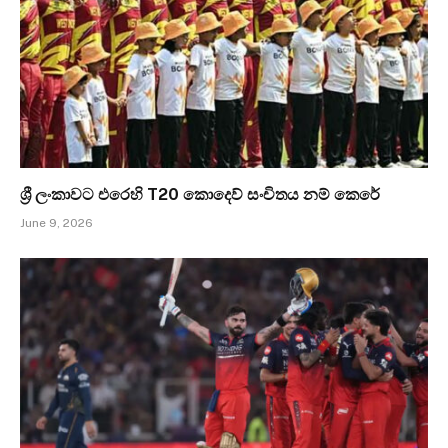
ශ්‍රී ලංකාවට එරෙහි T20 කොදෙව් සංචිතය නම් කෙරේ
June 9, 2026