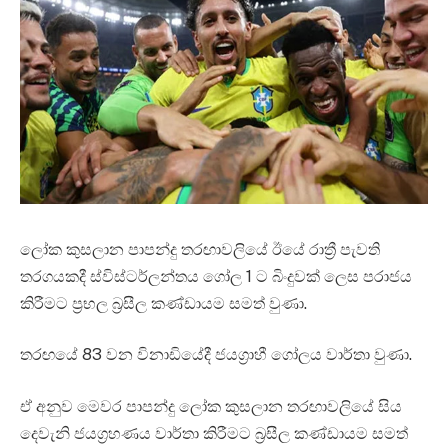
ලෝක කුසලාන පාපන්දු තරඟාවලියේ ඊයේ රාත්‍රී පැවති
තරගයකදී ස්විස්ටර්ලන්තය ගෝල 1 ට බිංදුවක් ලෙස පරාජය
කිරීමට ප්‍රභල බ්‍රසීල කණ්ඩායම සමත් වුණා.
තරඟයේ 83 වන විනාඩියේදී ජයග්‍රාහී ගෝලය වාර්තා වුණා.
ඒ අනුව මෙවර පාපන්දු ලෝක කුසලාන තරඟාවලියේ සිය
දෙවැනි ජයග්‍රහණය වාර්තා කිරීමට බ්‍රසීල කණ්ඩායම සමත්