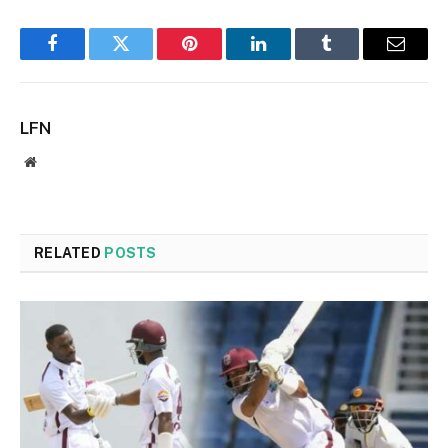
Facebook
Twitter
Pinterest
LinkedIn
Tumblr
Email
LFN
Website
RELATED
POSTS