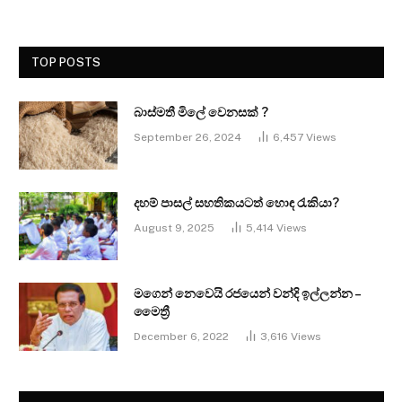
TOP POSTS
බාස්මතී මිලේ වෙනසක් ?
September 26, 2024
6,457
Views
දහම් පාසල් සහතිකයටත් හොඳ රැකියා?
August 9, 2025
5,414
Views
මගෙන් නෙවෙයි රජයෙන් වන්දි ඉල්ලන්න –
මෛත්‍රී
December 6, 2022
3,616
Views