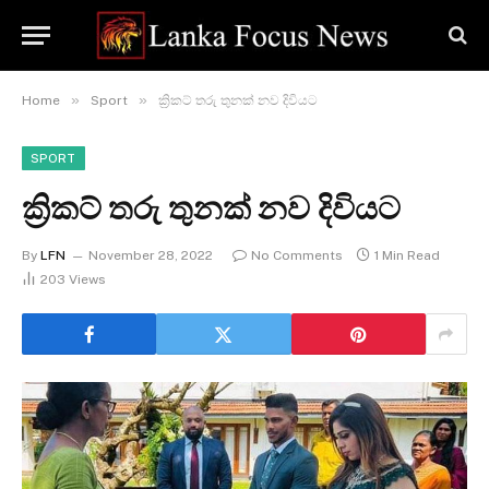
»
»
Home
Sport
ක්‍රිකට් තරු තුනක් නව දිවියට
SPORT
ක්‍රිකට් තරු තුනක් නව දිවියට
By
LFN
November 28, 2022
No Comments
1 Min Read
203
Views