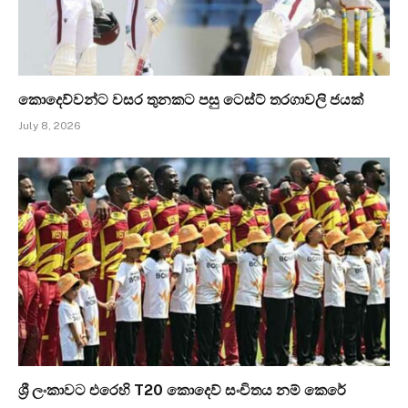
කොදෙව්වන්ට වසර තුනකට පසු ටෙස්ට් තරගාවලි ජයක්
July 8, 2026
ශ්‍රී ලංකාවට එරෙහි T20 කොදෙව් සංචිතය නම් කෙරේ