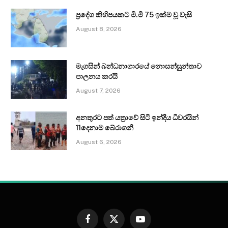
ප්‍රදේශ කිහිපයකට මි.මී 75 ඉක්ම වූ වැසි
August 8, 2026
මැගසින් බන්ධනාගාරයේ නොසන්සුන්තාව
පාලනය කරයි
August 7, 2026
අනතුරට පත් යත්‍රාවේ සිටි ඉන්දීය ධීවරයින්
11දෙනාම බේරාගනී
August 6, 2026
Facebook
X
YouTube