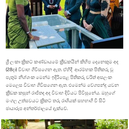
ශ්‍රී ලංකා ක්‍රිකට් කණ්ඩායමේ ක්‍රීඩකයින් කිහිප දෙනෙකුම අද
(28දා) විවාහ ගිවිසගෙන ඇත. ඒහිදී ආරම්භක පිතිකරු වූ
පැතුම් නිශ්ශංක මෙන්ම ඉදිරිපෙළ පිතිකරු චරිත් අසලංක
මෙලෙස විවාහ ගිවිසගෙන ඇත. එමෙන්ම වේගපන්දු යවන
ක්‍රීඩක කසුන් රාජිතද අද විවාහ දිවියට පිවිසුනේය. ඔහුගේ
මංගල උත්සවයට ක්‍රිකට් තරු රාශියක් සහභාගි වී සිටි
ඡායාරූප අන්තර්ජාලයේ දැක්වේ.