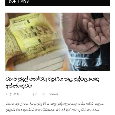
DON'T MISS
ව්‍යාජ මුදල් නෝට්ටු මුද්‍රණය කළ පුද්ගලයෙකු
අත්අඩංගුවට
August 9, 2026
0
6
Views
ව්‍යාජ මුදල් නෝට්ටු මුද්‍රණය කළ පුද්ගලයෙකු බස්නාහිර පළාත
දකුණ දිසා අපරාධ කොට්ඨාශය මගින් අත්අඩංගුවට ගෙන…