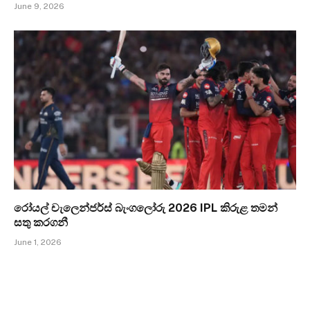
June 9, 2026
රෝයල් චැලෙන්ජර්ස් බැංගලෝරු 2026 IPL කිරුළ තමන්
සතු කරගනී
June 1, 2026