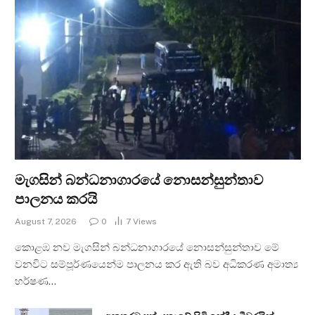
මැගසින් බන්ධනාගාරයේ නොසන්සුන්තාව
පාලනය කරයි
August 7, 2026
0
7
Views
කොළඹ නව මැගසින් බන්ධනාගාරයේ නොසන්සුන්තාව මේ
වනවිට සම්පූර්ණයෙන්ම පාලනය කර ඇති බව අධිකරණ අමාත්‍ය
හර්ෂණ…