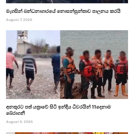
මැගසින් බන්ධනාගාරයේ නොසන්සුන්තාව පාලනය කරයි
August 7, 2026
අනතුරට පත් යත්‍රාවේ සිටි ඉන්දීය ධීවරයින් 11දෙනාම
බේරාගනී
August 6, 2026