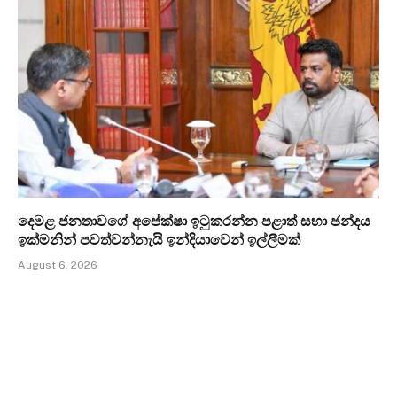
දෙමළ ජනතාවගේ අපේක්ෂා ඉටුකරන්න පළාත් සභා ඡන්දය
ඉක්මනින් පවත්වන්නැයි ඉන්දියාවෙන් ඉල්ලීමක්
August 6, 2026