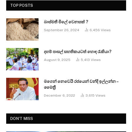
TOP POSTS
බාස්මතී මිලේ වෙනසක් ?
September 26, 2024
6,456
Views
දහම් පාසල් සහතිකයටත් හොඳ රැකියා?
August 9, 2025
5,413
Views
මගෙන් නෙවෙයි රජයෙන් වන්දි ඉල්ලන්න –
මෛත්‍රී
December 6, 2022
3,615
Views
DON'T MISS