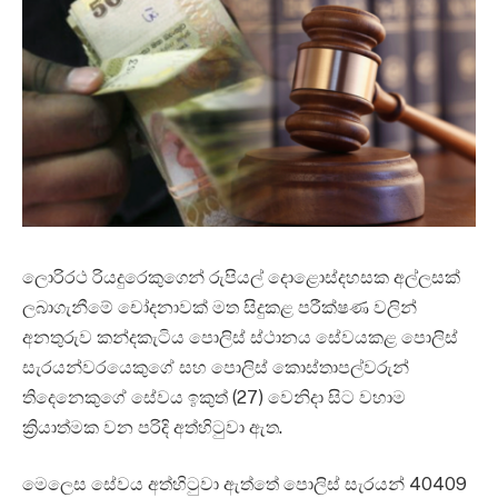
ලොරිරථ රියදුරෙකුගෙන් රුපියල් දොළොස්දහසක අල්ලසක්
ලබාගැනීමේ චෝදනාවක් මත සිදුකළ පරීක්ෂණ වලින්
අනතුරුව කන්දකැටිය පොලිස් ස්ථානය සේවයකළ පොලිස්
සැරයන්වරයෙකුගේ සහ පොලිස් කොස්තාපල්වරුන්
තිදෙනෙකුගේ සේවය ඉකුත් (27) වෙනිදා සිට වහාම
ක්‍රියාත්මක වන පරිදි අත්හිටුවා ඇත.
මෙලෙස සේවය අත්හිටුවා ඇත්තේ පොලිස් සැරයන් 40409