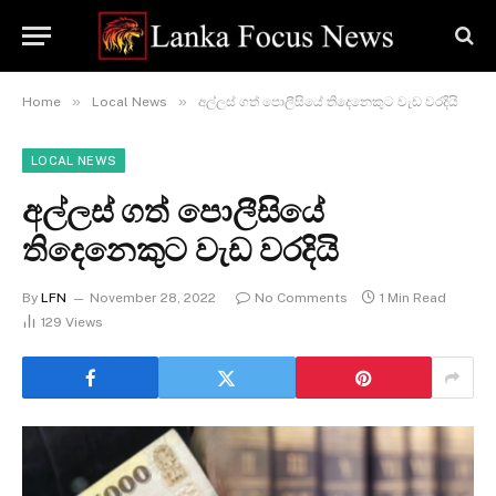
»
»
Home
Local News
අල්ලස් ගත් පොලීසියේ තිදෙනෙකුට වැඩ වරදියි
LOCAL NEWS
අල්ලස් ගත් පොලීසියේ
තිදෙනෙකුට වැඩ වරදියි
By
LFN
November 28, 2022
No Comments
1 Min Read
129
Views