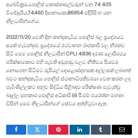
අබේවික්‍රම,පොලිස් කොස්තාපල්වරුන් වන 74 405
විජේසූරිය,74460 දිසානායක,86954 එදිරිසිංහ යන
නිලධාරීන්ගේය.
2022/11/20 වෙනි දින කන්දකැටිය පොලිස් බල ප්‍රදේශයට
අයත් හැවන්දාව ප්‍රදේශයේ රථවාහන රාජකාරි වල නිරතව
සිටි මෙම පොලිස් නිලධාරීන් CPLI 4836 දරණ ලොරිරථය
පරීක්ෂාකොට එහි පැවති අඩුපාඩු වලට නීතිමය පියවර
නොගෙන සිටීමට රුපියල් දොළොස්දහසක අල්ලසක් ලබාගත්
බවට කන්දකැටිය පොලිස් ස්ථානාධිපතිවරයා වෙත කරන ලද
පැමිණිල්ලකට අනුව සිද්ධිය පිළිබඳව පරීක්ෂණ පැවැත්වූ
බදුල්ල සහකාර පොලිස් අධිකාරි (ii) පී.එම් ජයරත්න මහතා
විසින් මෙම නිලධාරීන්ගේ සේවය අත්හිටුවා ඇත.
Facebook
Twitter
Pinterest
LinkedIn
Tumblr
Email