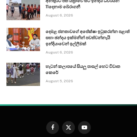
අනතුරට පත් යත්‍රාවේ සිටි ඉන්දීය ධීවරයින්
11දෙනාම බේරාගනී
August 6, 2026
දෙමළ ජනතාවගේ අපේක්ෂා ඉටුකරන්න පළාත්
සභා ඡන්දය ඉක්මනින් පවත්වන්නැයි
ඉන්දියාවෙන් ඉල්ලීමක්
August 6, 2026
හැටන් කලාපයේ සියලු පාසල් හෙට විවෘත
කෙරේ
August 5, 2026
Facebook
X
YouTube
(Twitter)