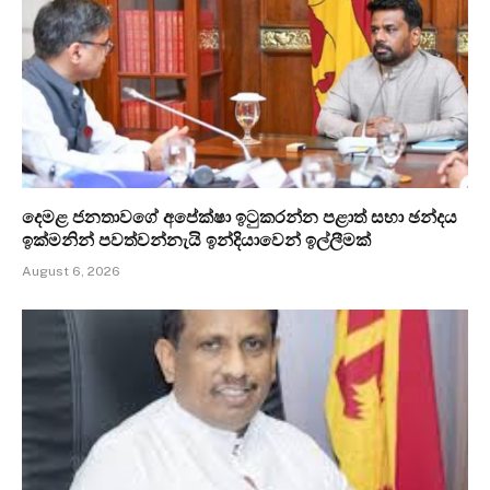
දෙමළ ජනතාවගේ අපේක්ෂා ඉටුකරන්න පළාත් සභා ඡන්දය
ඉක්මනින් පවත්වන්නැයි ඉන්දියාවෙන් ඉල්ලීමක්
August 6, 2026