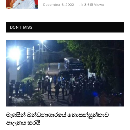
December 6, 2022
3,615
Views
DON'T MISS
මැගසින් බන්ධනාගාරයේ නොසන්සුන්තාව
පාලනය කරයි