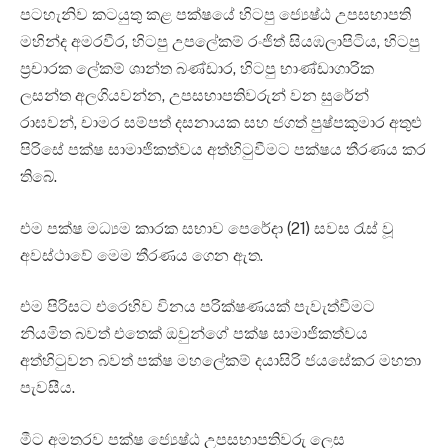
පටහැනිව කටයුතු කළ පක්ෂයේ හිටපු ජ්‍යෙෂ්ඨ උපසභාපති
මහින්ද අමරවීර, හිටපු උපලේකම් රංජිත් සියඹලාපිටිය, හිටපු
ප්‍රචාරක ලේකම් ශාන්ත බණ්ඩාර, හිටපු භාණ්ඩාගාරික
ලසන්ත අලගියවන්න, උපසභාපතිවරුන් වන සුරේන්
රාඝවන්, චාමර සම්පත් දසනායක සහ ජගත් පුෂ්පකුමාර අතුළු
පිරිසේ පක්ෂ සාමාජිකත්වය අත්හිටුවීමට පක්ෂය තීරණය කර
තිබේ.
එම පක්ෂ මධ්‍යම කාරක සභාව පෙරේදා (21) සවස රැස් වූ
අවස්ථාවේ මෙම තීරණය ගෙන ඇත.
එම පිරිසට එරෙහිව විනය පරික්ෂණයක් පැවැත්වීමට
නියමිත බවත් එතෙක් ඔවුන්ගේ පක්ෂ සාමාජිකත්වය
අත්හිටුවන බවත් පක්ෂ මහලේකම් දයාසිරි ජයසේකර මහතා
පැවසීය.
මීට අමතරව පක්ෂ ජ්‍යෙෂ්ඨ උපසභාපතිවරු ලෙස