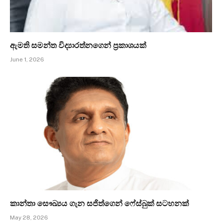
ඇමති සමන්ත විද්‍යාරත්නගෙන් ප්‍රකාශයක්
June 1, 2026
කාන්තා සෞඛ්‍යය ගැන සජිත්ගෙන් ෆේස්බුක් සටහනක්
May 28, 2026