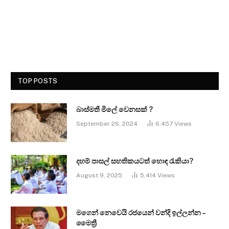
TOP POSTS
බාස්මතී මිලේ වෙනසක් ?
September 26, 2024
6,457
Views
දහම් පාසල් සහතිකයටත් හොඳ රැකියා?
August 9, 2025
5,414
Views
මගෙන් නෙවෙයි රජයෙන් වන්දි ඉල්ලන්න –
මෛත්‍රී