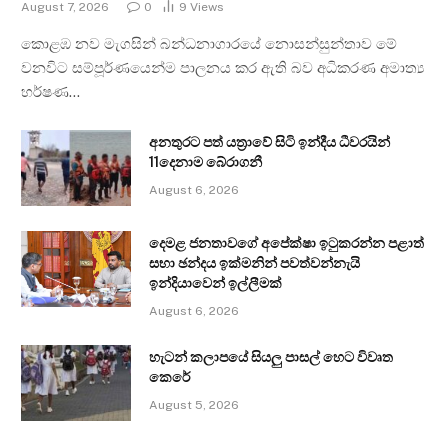
August 7, 2026
0
9
Views
කොළඹ නව මැගසින් බන්ධනාගාරයේ නොසන්සුන්තාව මේ
වනවිට සම්පූර්ණයෙන්ම පාලනය කර ඇති බව අධිකරණ අමාත්‍ය
හර්ෂණ…
අනතුරට පත් යත්‍රාවේ සිටි ඉන්දීය ධීවරයින්
11දෙනාම බේරාගනී
August 6, 2026
දෙමළ ජනතාවගේ අපේක්ෂා ඉටුකරන්න පළාත්
සභා ඡන්දය ඉක්මනින් පවත්වන්නැයි
ඉන්දියාවෙන් ඉල්ලීමක්
August 6, 2026
හැටන් කලාපයේ සියලු පාසල් හෙට විවෘත
කෙරේ
August 5, 2026