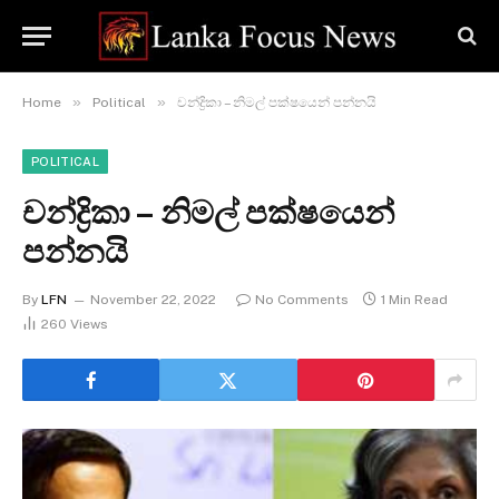
»
»
Home
Political
චන්ද්‍රිකා – නිමල් පක්ෂයෙන් පන්නයි
POLITICAL
චන්ද්‍රිකා – නිමල් පක්ෂයෙන්
පන්නයි
By
LFN
November 22, 2022
No Comments
1 Min Read
260
Views