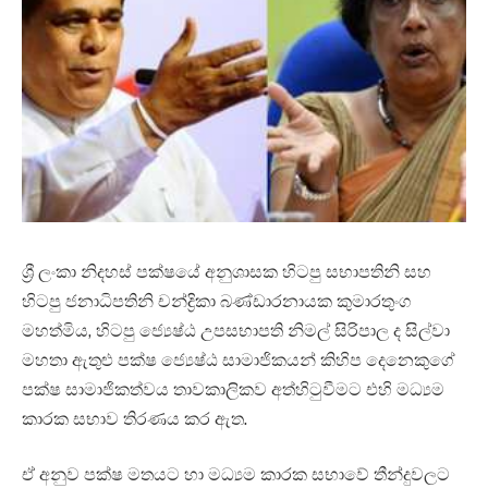
ශ්‍රී ලංකා නිදහස් පක්ෂයේ අනුශාසක හිටපු සභාපතිනි සහ
හිටපු ජනාධිපතිනි චන්ද්‍රිකා බණ්ඩාරනායක කුමාරතුංග
මහත්මිය, හිටපු ජ්‍යෙෂ්ඨ උපසභාපති නිමල් සිරිපාල ද සිල්වා
මහතා ඇතුළු පක්ෂ ජ්‍යෙෂ්ඨ සාමාජිකයන් කිහිප දෙනෙකුගේ
පක්ෂ සාමාජිකත්වය තාවකාලිකව අත්හිටුවීමට එහි මධ්‍යම
කාරක සභාව තිරණය කර ඇත.
ඒ අනුව පක්ෂ මතයට හා මධ්‍යම කාරක සභාවේ තීන්දුවලට