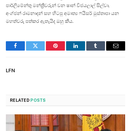
පාර්ලිමේන්තු මන්ත්‍රීවරුන් වන ෂාන් විජයලාල් සිල්වා,
අංග්ජන් රාමනාදන් සහ හිටපු අමාත්‍ය ෆයිසර් මුස්තාපා යන
මහත්වරු පත්කර ඇතැයිද ඔහු කීය.
Facebook
Twitter
Pinterest
LinkedIn
Tumblr
Email
LFN
RELATED
POSTS