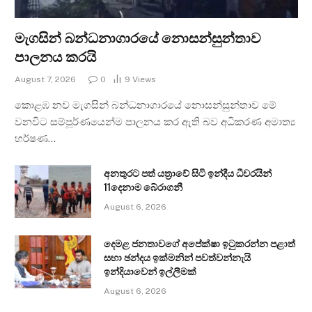
මැගසින් බන්ධනාගාරයේ නොසන්සුන්තාව
පාලනය කරයි
August 7, 2026
0
9
Views
කොළඹ නව මැගසින් බන්ධනාගාරයේ නොසන්සුන්තාව මේ
වනවිට සම්පූර්ණයෙන්ම පාලනය කර ඇති බව අධිකරණ අමාත්‍ය
හර්ෂණ…
අනතුරට පත් යත්‍රාවේ සිටි ඉන්දීය ධීවරයින්
11දෙනාම බේරාගනී
August 6, 2026
දෙමළ ජනතාවගේ අපේක්ෂා ඉටුකරන්න පළාත්
සභා ඡන්දය ඉක්මනින් පවත්වන්නැයි
ඉන්දියාවෙන් ඉල්ලීමක්
August 6, 2026