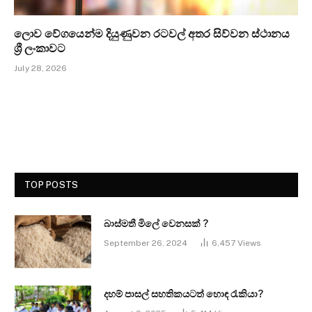
ලොව වේගයෙන්ම දියුණුවන රටවල් අතර සිව්වන ස්ථානය
ශ්‍රී ලංකාවට
July 28, 2026
TOP POSTS
බාස්මතී මිලේ වෙනසක් ?
September 26, 2024
6,457
Views
දහම් පාසල් සහතිකයටත් හොඳ රැකියා?