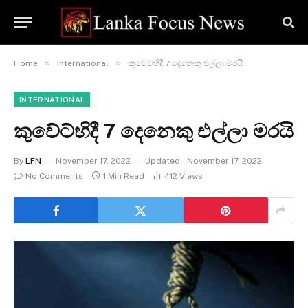
»
»
Home
International
කුවේට්හිදී 7 දෙනෙකු එල්ලා මරයි
INTERNATIONAL
කුවේට්හිදී 7 දෙනෙකු එල්ලා මරයි
By
LFN
November 17, 2022
Updated:
November 17, 2022
No Comments
1 Min Read
412
Views