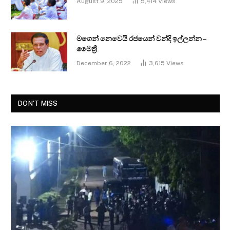
August 9, 2025
5,414
Views
මගෙන් නෙවෙයි රජයෙන් වන්දි ඉල්ලන්න –
මෛත්‍රී
December 6, 2022
3,615
Views
DON'T MISS