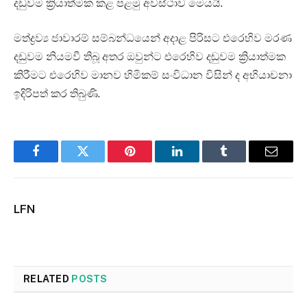
දඩුවම ක්‍රියාත්මක කළ පළමු අවස්ථාව මෙයයි.
මත්ද්‍රව්‍ය ජාවාරම් සම්බන්ධයෙන් අදාළ පිරිසට එරෙහිව මරණ
දඩුවම නියමවී තිබූ අතර ඔවුන්ට එරෙහිව දඬුවම ක්‍රියාත්මක
කිරීමට එරෙහිව මානව හිමිකම් සංවිධාන විසින් ද අභියාචනා
ඉදිරිපත් කර තිබුණි.
Facebook
Twitter
Pinterest
LinkedIn
Tumblr
Email
LFN
RELATED
POSTS