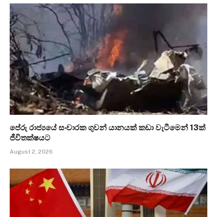
පේරු රාජ්‍යයේ සංචාරක ගුවන් යානයක් කඩා වැටීමෙන් 13ක්
ජීවිතක්ෂයට
August 2, 2026