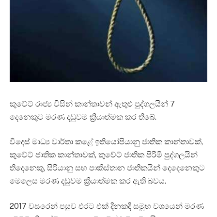
කුවේට් රාජ්‍ය විසින් කාන්තාවන් ඇතුළු පුද්ගලයින් 7
දෙනෙකුට මරණ දඩුවම ක්‍රියාත්මක කර තිබේ.
විදෙස් මාධ්‍ය වාර්තා කළේ ඉතියෝපියානු ජාතික කාන්තාවක්,
කුවේට් ජාතික කාන්තාවක්, කුවේට් ජාතික පිරිමි පුද්ගලයින්
තිදෙනෙකු, සිරියානු සහ පාකිස්තාන ජාතිකයින් දෙදෙනෙකුට
මෙලෙස මරණ දඩුවම ක්‍රියාත්මක කර ඇති බවය.
2017 වසරෙන් පසුව එරට එක් දිනකදී සමූහ වශයෙන් මරණ