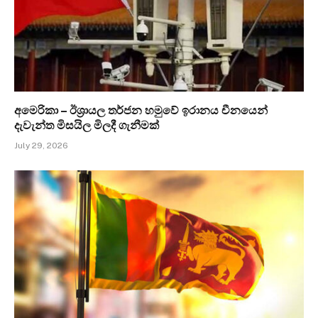
අමෙරිකා – ඊශ්‍රායල තර්ජන හමුවේ ඉරානය චීනයෙන්
දැවැන්ත මිසයිල මිලදී ගැනීමක්
July 29, 2026