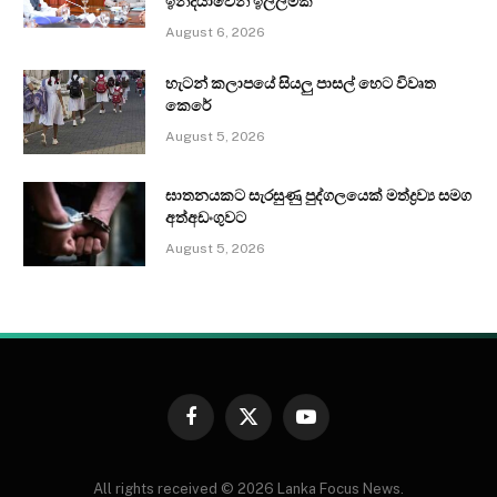
ඉන්දියාවෙන් ඉල්ලීමක්
August 6, 2026
හැටන් කලාපයේ සියලු පාසල් හෙට විවෘත
කෙරේ
August 5, 2026
ඝාතනයකට සැරසුණු පුද්ගලයෙක් මත්ද්‍රව්‍ය සමග
අත්අඩංගුවට
August 5, 2026
Facebook
X
YouTube
(Twitter)
All rights received © 2026 Lanka Focus News.