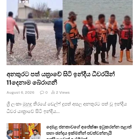
අනතුරට පත් යත්‍රාවේ සිටි ඉන්දීය ධීවරයින්
11දෙනාම බේරාගනී
August 6, 2026
0
2
Views
ශ්‍රී ලංකා මුහුදු තීරයේ ඩෙල්ෆ් දූපත් අසල අනතුරට පත් වූ ඉන්දීය
ධීවර යාත්‍රාවේ සිටි ඉන්දීය…
දෙමළ ජනතාවගේ අපේක්ෂා ඉටුකරන්න පළාත්
සභා ඡන්දය ඉක්මනින් පවත්වන්නැයි