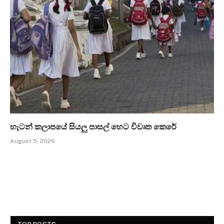
හැටන් කලාපයේ සියලු පාසල් හෙට විවෘත කෙරේ
August 5, 2026