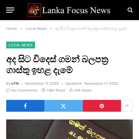
»
»
Home
Local News
අද සිට විදෙස් ගමන් බලපත්‍ර ගාස්තු ඉහළ දැමේ
LOCAL NEWS
අද සිට විදෙස් ගමන් බලපත්‍ර
ගාස්තු ඉහළ දැමේ
By
LFN
November 17, 2022
Updated:
November 17, 2022
No Comments
1 Min Read
414
Views