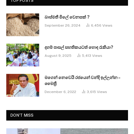
TOP POSTS
බාස්මතී මිලේ වෙනසක් ?
September 26, 2024
6,456
Views
දහම් පාසල් සහතිකයටත් හොඳ රැකියා?
August 9, 2025
5,413
Views
මගෙන් නෙවෙයි රජයෙන් වන්දි ඉල්ලන්න –
මෛත්‍රී
December 6, 2022
3,615
Views
DON'T MISS