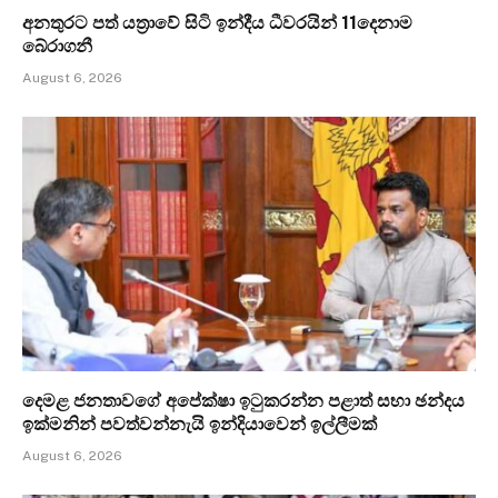
අනතුරට පත් යත්‍රාවේ සිටි ඉන්දීය ධීවරයින් 11දෙනාම
බේරාගනී
August 6, 2026
දෙමළ ජනතාවගේ අපේක්ෂා ඉටුකරන්න පළාත් සභා ඡන්දය
ඉක්මනින් පවත්වන්නැයි ඉන්දියාවෙන් ඉල්ලීමක්
August 6, 2026