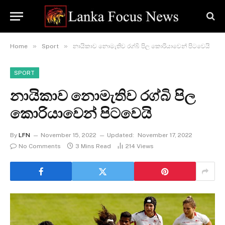
»
»
Home
Sport
නායිකාව නොමැතිව රග්බි පිල කොරියාවෙන් පිටවෙයි
SPORT
නායිකාව නොමැතිව රග්බි පිල
කොරියාවෙන් පිටවෙයි
By
LFN
November 15, 2022
Updated:
November 17, 2022
No Comments
3 Mins Read
214
Views