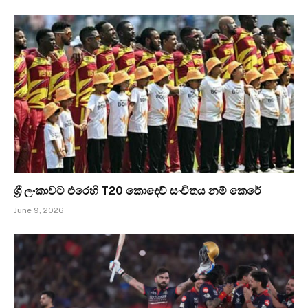
ශ්‍රී ලංකාවට එරෙහි T20 කොදෙව් සංචිතය නම් කෙරේ
June 9, 2026