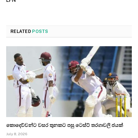
LFN
RELATED
POSTS
කොදෙව්වන්ට වසර තුනකට පසු ටෙස්ට් තරගාවලි ජයක්
July 8, 2026