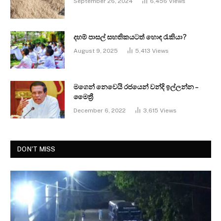
September 26, 2024
6,456
Views
දහම් පාසල් සහතිකයටත් හොඳ රැකියා?
August 9, 2025
5,413
Views
මගෙන් නෙවෙයි රජයෙන් වන්දි ඉල්ලන්න –
මෛත්‍රී
December 6, 2022
3,615
Views
DON'T MISS