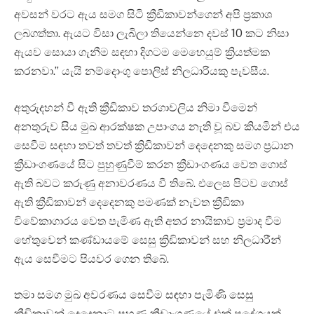
අවසන් වරට ඇය සමග සිටි ක්‍රීඩිකාවන්ගෙන් අපි ප්‍රකාශ
ලබගත්තා. ඇයට විසා ලැබිලා තියෙන්නෙ දවස් 10 කට නිසා
ඇයව සොයා ගැනීම සඳහා දිගටම මෙහෙයුම් ක්‍රියත්මක
කරනවා.” යැයි නම්දොංගු පොලිස් නිලධාරියකු පැවසීය.
අතුරුදහන් වී ඇති ක්‍රීඩිකාව තරගාවලිය නිමා වීමෙන්
අනතුරුව සිය මුඛ ආරක්ෂක උපාංගය නැති වූ බව කියමින් එය
සෙවීම සඳහා තවත් තවත් ක්‍රිඩිකාවන් දෙදෙනකු සමග ප්‍රධාන
ක්‍රීඩාංගණයේ සිට පුහුණුවීම් කරන ක්‍රීඩාංගණය වෙත ගොස්
ඇති බවට කරුණු අනාවරණය වී තිබේ. එලෙස පිටව ගොස්
ඇති ක්‍රීඩිකාවන් දෙ‍දෙනකු පමණක් නැවත ක්‍රීඩිකා
විවේකාගාරය වෙත පැමිණ ඇති අතර නායිකාව ප්‍රමාද වීම
හේතුවෙන් කණ්ඩායමේ සෙසු ක්‍රිඩිකාවන් සහ නිලධාරීන්
ඇය සෙවීමට පියවර ගෙන තිබේ.
තමා සමග මුඛ අවරණය සෙවීම සඳහා පැමිණි සෙසු
ක්‍රීඩිකාවන් දෙදෙනාට පුහුණු ක්‍රීඩාංගණයේ එක් ප්‍රදේශයක්