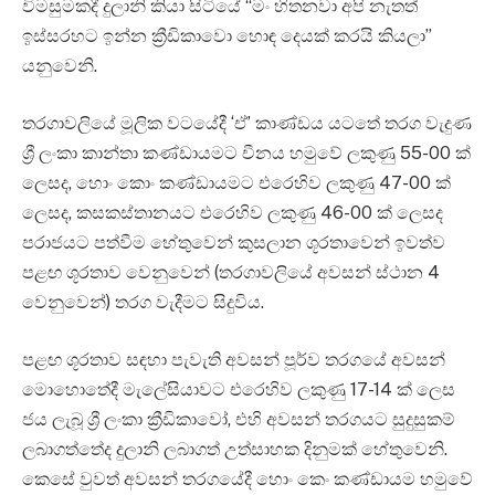
විමසුමකදී දුලානි කියා සිටියේ “මං හිතනවා අපි නැතත්
ඉස්සරහට ඉන්න ක්‍රීඩිකාවො හොඳ දෙයක් කරයි කියලා”
යනුවෙනි.
තරගාවලියේ මූලික වටයේදී ‘ඒ’ කාණ්ඩ‍ය යටතේ තරග වැදුණ
ශ්‍රී ලංකා කාන්තා කණ්ඩායමට චීනය හමුවේ ලකුණු 55-00 ක්
ලෙසද, හොං කොං කණ්ඩායමට එරෙහිව ලකුණු 47-00 ක්
ලෙසද, කසකස්තානයට එරෙහිව ලකුණු 46-00 ක් ලෙසද
පරාජයට පත්වීම හේතුවෙන් කුසලාන ශූරතාවෙන් ඉවත්ව
පළඟ ශූරතාව වෙනුවෙන් (තරගාවලියේ අවසන් ස්ථාන 4
වෙනුවෙන්) තරග වැදීමට සිදුවිය.
පළඟ ශූරතාව සඳහා පැවැති අවසන් පූර්ව තරගයේ අවසන්
මොහොතේදී මැලේසියාවට ‍එරෙහිව ලකුණු 17-14 ක් ලෙස
ජය ලැබූ ශ්‍රී ලංකා ක්‍රීඩිකාවෝ, එහි අවසන් තරගයට සුදුසුකම්
ලබාගත්තේද දුලානි ලබාගත් උත්සාහක දිනුමක් හේතුවෙනි.
කෙසේ වුවත් අවසන් තරගයේදී හොං කෙං කණ්ඩායම හමුවේ