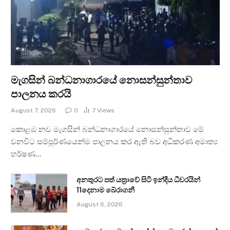
මැගසින් බන්ධනාගාරයේ නොසන්සුන්තාව
පාලනය කරයි
August 7, 2026
0
7
Views
කොළඹ නව මැගසින් බන්ධනාගාරයේ නොසන්සුන්තාව මේ
වනවිට සම්පූර්ණයෙන්ම පාලනය කර ඇති බව අධිකරණ අමාත්‍ය
හර්ෂණ…
අනතුරට පත් යත්‍රාවේ සිටි ඉන්දීය ධීවරයින්
11දෙනාම බේරාගනී
August 6, 2026