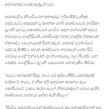
සම්බාහකවරයකු ඇතුළත් වූහ.
තරගාවලිය නිමාවීමෙන් අනතුරුව ඉරිදා (13 වැනිදා)
පස්වරුවේ අතුරුදන් වූ කාන්තා රග්බි කණ්ඩායමේ නායිකා
දුලානි පල්ලෙකොණ්ඩගේ සෙවීම සඳහා ඉන්චෝන් නුවර
නම්දොංගු පොලිසියත්, කොරියානු රහස් පොලිස් ඒකකයත්
ඒකාබද්ධ මෙහෙයුමක් දියත් කළහ. කෙසේ වුවත් ඊයේ
පස්වරු 5.00 ට පමණ කණ්ඩායම නවාතැන් ගෙන සිටි
හෝටලයෙන් ඉන්චෝන් ගුවන්තොටුපළ බලා පිටත්ව යන
තෙක්ම පොලිසියට දුලානි සොයාගත නොහැකිව තිබිණ.
“ඇයට අනතුරක් සිදුවූ බවට මේ දක්වා කිසිදු තොරතුරක්
වාර්තා වී නැහැ. ඒ නිසා අපි අනුමාන කරනවා ඇය
කොරියාවේ වාසය කරන ඇගේ හිතවතකුගේ සහාය ඇතිව
කණ්ඩායම මඟහැර යන්න ඇති කියලා.“
“සිදුවීම සම්බන්ධයෙන් කණ්ඩායමේ කළමනාකාරිගෙන් සහ