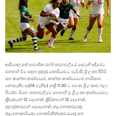
ආසියානු සත් සාමාජික රග්බි තරගාවලියේ දෙවැනි අදියරට
සහභාගි වීම සඳහා දකුණු කොරියාවට පැමිණි ශ්‍රි ලංකා පිරිමි
සහ කාන්තා කණ්ඩායම්, කාන්තා කණ්ඩායමේ නායිකාව
නොමැතිව අද(14 වැනිදා) රාත්‍රී 11.30 ට පමණ ශ්‍රී ලංකාව බලා
පිටත්ව ගියහ. තරගාවලියට සහභාගි වූ ශ්‍රී ලංකා කණ්ඩායමට
ක්‍රීඩකයන් 12 දෙනෙක්, ක්‍රීඩිකාවන් 12 දෙනෙක්,
පුහුණුකරුවන් දෙදෙනෙක්, කළමනාකරුවකු,
කළමනාකාරියක, භෞතචිකිත්සකවරයකු සහ