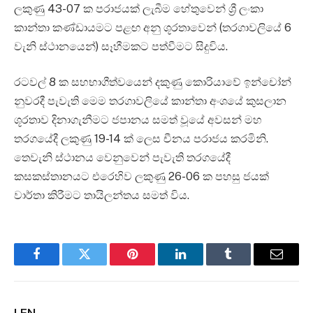
ලකුණු 43-07 ක පරාජයක් ලැබීම හේතුවෙන් ශ්‍රී ලංකා
කාන්තා කණ්ඩායමට පළඟ අනු ශූරතාවෙන් (තරගාවලියේ 6
වැනි ස්ථානයෙන්) සෑහීමකට පත්වීමට සිදුවිය.
රටවල් 8 ක සහභාගීත්වයෙන් දකුණු කොරියාවේ ඉන්චෝන්
නුවරදී පැවැති ‍මෙම තරගාවලියේ කාන්තා අංශයේ කුසලාන
ශූරතාව දිනාගැනීමට ජපානය සමත් වූයේ අවසන් මහ
තරගයේදී ලකුණු 19-14 ක් ලෙස චීනය පරාජය කරමිනි.
තෙවැනි ස්ථානය වෙනුවෙන් පැවැති තරගයේදී
කසකස්තානයට එරෙහිව ලකුණු 26-06 ක පහසු ජයක්
වාර්තා කිරීමට තායිලන්තය සමත් විය.
Facebook
Twitter
Pinterest
LinkedIn
Tumblr
Email