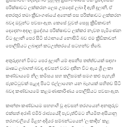
පරික්ෂාවට ලක්කරන ලෙස උපදෙස් ලබා දී ඇති දුලානි, ඒ
අතරතුර තමා ක්‍රීඩාංගණයේ අනෙක් පස පරික්ෂාවට ලක්කරන
බවද ඔවුන්ට පවසා ඇත. කෙසේ වුවත් සෙසු ක්‍රීඩිකාවන්
දෙදෙනා අදාල ප්‍රදේශය පරික්ෂාවට ලක්කර නැවත පැමිණෙන
විට දුලානි පෙර සිටි ස්ථානයේ නොසිටි බව එම ක්‍රීඩිකාවන්
පොලිසියට ලබාදුන් කටඋත්තරයේ සටහන්ව තිබේ.
අතුරුදහන් වීමට පෙර දුලානි යම් අසනීප තත්ත්වයක් සඳහා
‍‍ඖෂධ ලබාගත් බවද, අවසන් වරට දකින විට ඇය ශ්‍රී ලංකා
කණ්ඩායමේ නිල කමිසය සහ කලිසමක් සමග කළු පැහැති
ජැකට්ටුවක් පැළඳ පිටේ එල්ලාගෙන යන බෑගයක් සහිතව සිටි
බවද කණ්ඩායමේ කළමණාකාරිණය පොලිසියට පවසා ඇත.
කාන්තා කණ්ඩායම සහභාගි වූ අවසන් තරගයෙන් අනතුරුව
එක්සත් අරාබි එමීර් රාජ්‍යයේදී පැවැත්වීමට නියමිත අසියානු
තරගාවලියේ මීළඟ අදියර සම්බන්ධයෙන් ‘ලංකාදීප’ කළ