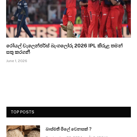
රෝයල් චැලෙන්ජර්ස් බැංගලෝරු 2026 IPL කිරුළ තමන්
සතු කරගනී
June 1, 2026
TOP POSTS
බාස්මතී මිලේ වෙනසක් ?