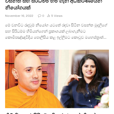
වසන්ත සහ සිරිධම්ම හිමි ගැන අධිකරණයෙන්
නියෝගයක්
November 16, 2022
0
5
Views
මේ වනවිට රැඳවුම් නියෝග යටතේ රඳවා සිටින වසන්ත මුදලිගේ
සහ සිරිධම්ම හිමියන්ගෙන් ප්‍රකාශයක් ලබාගැනීමට
කොමිපඤ්ඤවීදිය පොලීසිය කළ ඉල්ලීමට කොටුව මහෙස්ත්‍රාත්…