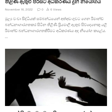
තිළිණි ඇතුළු පිරිසට අධිකරණය දුන් නියෝගය
November 16, 2022
0
6
Views
මූල්‍ය වංචා සිද්ධියක් සම්බන්ධයෙන් අත්අඩංගුවට ගෙන රිමාන්ඩ්
බන්ධනාගාරගතකර සිටින තිළිණි ප්‍රියමාලි ඇතුළු සිව්දෙනෙකු යළි
රිමාන්ඩ් බන්ධනාගාරගතකිරීමට අධිකරණය අද නියෝග කළේය.
…