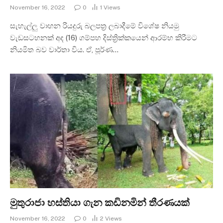
November 16, 2022
0
1
Views
සැහැල්ලු වාහන රියදුරු බලපත්‍ර ලබාදීමේ විශේෂ නියමු
වැඩසටහනක් අද (16) ගම්පහ දිස්ත්‍රික්කයෙන් ආරම්භ කිරීමට
නියමිත බව වාර්තා විය. ඒ, පූර්ණ…
මුතුරාජා හස්තියා ගැන කඩිනමින් තීරණයක්
November 16, 2022
0
2
Views