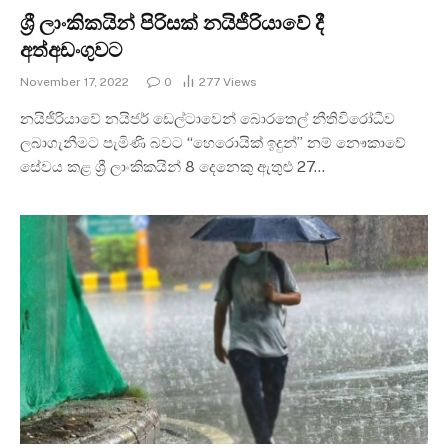
ශ්‍රී ලාංකිකයින් පිරිසක් නයිජීරියාවේ දී
අත්අඩංගුවට
November 17, 2022
0
277
Views
නයිජීරියාවේ නයිජර් ඩෙල්ටාවෙන් බොරතෙල් නීතිවිරෝධීව
ලබාගැනීමට පැමිණි බවට “හෙරොයික් ඉදුන්” නම් නෞකාවේ
සේවය කළ ශ්‍රී ලාංකිකයින් 8 දෙනෙකු ඇතුළු 27…