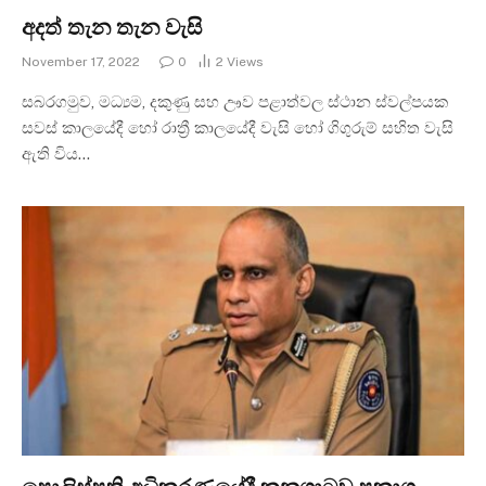
අදත් තැන තැන වැසි
November 17, 2022
0
2
Views
සබරගමුව, මධ්‍යම, දකුණු සහ ඌව පළාත්වල ස්ථාන ස්වල්පයක
සවස් කාලයේදී හෝ රාත්‍රී කාලයේදී වැසි හෝ ගිගුරුම් සහිත වැසි
ඇති විය…