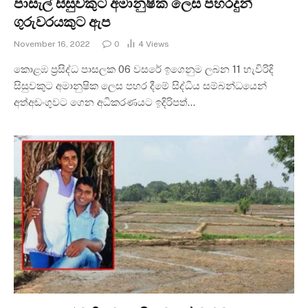
පාසැල් සිසුවකුට අමානුෂික ලෙස පහරදුන්
ගුරුවරයකුට ඇප
November 16, 2022
0
4
Views
කොළඹ ප්‍රසිද්ධ පාසලක 06 වසරේ ඉගෙනුම ලබන 11 හැවිරිදි
සිසුවකුට අමානුෂික ලෙස පහර දීමේ සිද්ධිය සම්බන්ධයෙන්
අත්අඩංගුවට ගෙන අධිකරණයට ඉදිරිපත්…