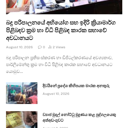
බදු පරිපාලනයේ අභියෝග සහ ඉදිරි ක්‍රියාමාර්ග
පිළිබඳව ක්‍රම හා විධි පිළිබඳ කාරක සභාවේ
අවධානයට
August 10, 2026
0
2
Views
බදු පරිපාලන ප්‍රතිසංස්කරණ හා ඩිජිටල්කරණයේ අවශ්‍යතාව,
පාර්ලිමේන්තු ක්‍රම හා විධි පිළිබඳ කාරක සභාවේ අවධානයට
යොමුව…
දිවයිනේ ප්‍රදේශ කිහිපයක මාරක අනතුරු
August 10, 2026
ව්‍යාජ මුදල් නෝට්ටු මුද්‍රණය කළ පුද්ගලයෙකු
අත්අඩංගුවට