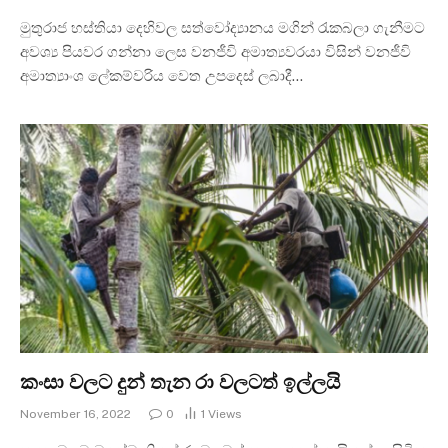
මුතුරාජ හස්තියා දෙහිවල සත්වෝද්‍යානය මගින් රැකබලා ගැනීමට
අවශ්‍ය පියවර ගන්නා ලෙස වනජීවි අමාත්‍යවරයා විසින් වනජීවි
අමාත්‍යාංශ ලේකම්වරිය වෙත උපදෙස් ලබාදී…
කංසා වලට දුන් තැන රා වලටත් ඉල්ලයි
November 16, 2022
0
1
Views