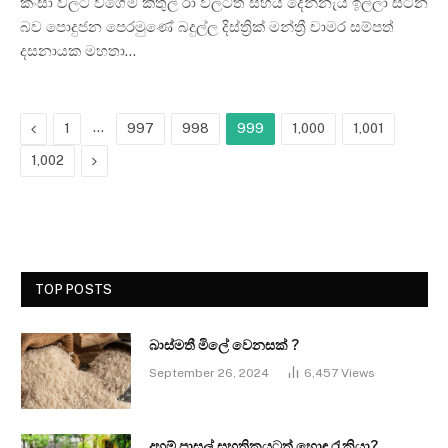
කංසා වලට වගේම කිතුල් රා වලටත් සහය දෙන්නැයි ඉල්ලා සිටින
බව පොදුජන පෙරමුණේ බදුල්ල දිස්ත්‍රික් මන්ත්‍රී චාමර සම්පත්
දසනායක මහතා…
Previous
…
1
997
998
999
1,000
1,001
Next
1,002
TOP POSTS
බාස්මතී මිලේ වෙනසක් ?
September 26, 2024
6,457
Views
දහම් පාසල් සහතිකයටත් හොඳ රැකියා?