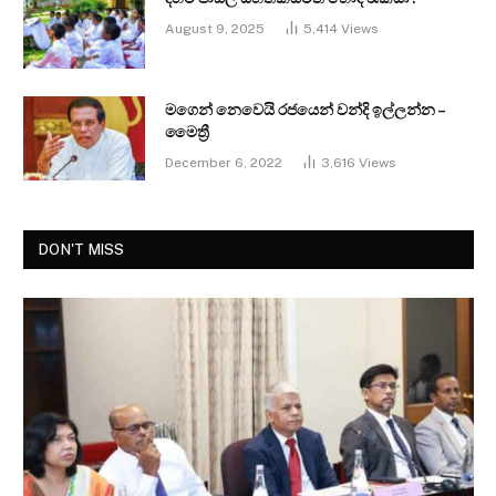
August 9, 2025
5,414
Views
මගෙන් නෙවෙයි රජයෙන් වන්දි ඉල්ලන්න –
මෛත්‍රී
December 6, 2022
3,616
Views
DON'T MISS