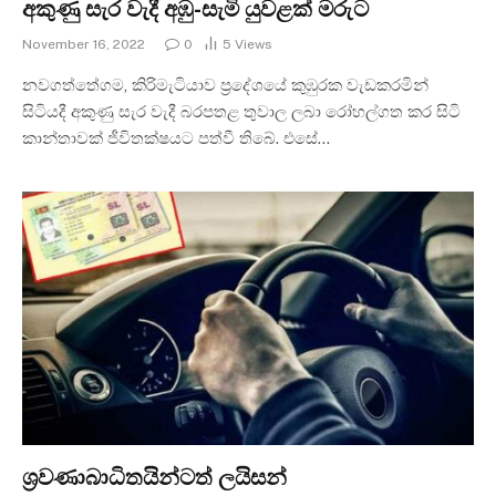
අකුණු සැර වැදී අඹු-සැමි යුවළක් මරුට
November 16, 2022
0
5
Views
නවගත්තේගම, කිරිමැටියාව ප්‍රදේශයේ කුඹුරක වැඩකරමින්
සිටියදී අකුණු සැර වැදී බරපතළ තුවාල ලබා රෝහල්ගත කර සිටි
කාන්තාවක් ජීවිතක්ෂයට පත්වී තිබේ. එසේ…
ශ්‍රවණාබාධිතයින්ටත් ලයිසන්