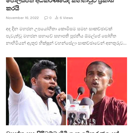
පොලිස්පති අධිකරණයේදී කනගාටුව ප්‍රකාශ
කරයි
November 16, 2022
0
6
Views
අද දින මහජන උපයෝගිතා කොමිසම සමඟ සාකච්ඡාවක්
පැවැත්වූ මහජන සභාවේ සභාපති පූජනීය ඕමල්පේ සෝභිත
නාහිමියන් ඇතුළු භික්ෂූන් වහන්සේලා සාකච්ඡාවෙන් අනතුරුව…